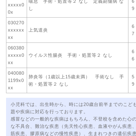
喘息 手術・処置等２ なし 定義副傷病 な
6
xxxxx0
し
9
0x
030270
6
xxxxxx
上気道炎
7
xx
060380
6
xxxxx0
ウイルス性腸炎 手術・処置等２ なし
6
xx
040080
肺炎等（1歳以上15歳未満） 手術なし 手
5
1199x0
術・処置等２ なし
9
xx
小児科では、出生時から、時には20歳台前半までのこど
題や疾病に対応を行っております。
感冒などの一般的な疾病はもちろん、不登校を含めた心
な不具合、難治な疾患（先天性心疾患、血液やがん疾患
筋疾患、膠原病などの慢性疾患）、生まれつきの遺伝疾