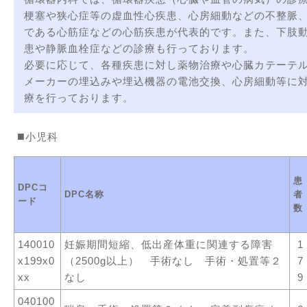
梗塞や狭心症等の虚血性心疾患、心房細動などの不整脈
である心筋症などの心筋疾患が代表的です。また、下肢
患や静脈血栓症などの診療も行っております。
必要に応じて、各種疾患に対し薬物治療や心臓カテーテ
メーカーの埋込みや埋込機器の電池交換、心房細動等に
療を行っております。
小児科
患
DPCコ
DPC名称
者
ード
数
140010
妊娠期間短縮、低出産体重に関連する障害
1
x199x0
（2500g以上） 手術なし 手術・処置等２
7
xx
なし
9
040100