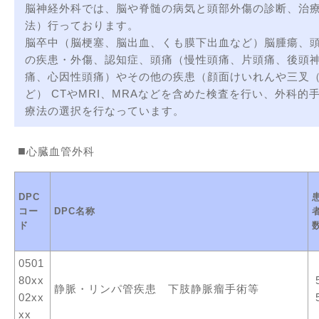
脳神経外科では、脳や脊髄の病気と頭部外傷の診断、治
法）行っております。
脳卒中（脳梗塞、脳出血、くも膜下出血など）脳腫瘍、
の疾患・外傷、認知症、頭痛（慢性頭痛、片頭痛、後頭
痛、心因性頭痛）やその他の疾患（顔面けいれんや三叉
ど） CTやMRI、MRAなどを含めた検査を行い、外科的
療法の選択を行なっています。
心臓血管外科
DPC
コー
DPC名称
ド
0501
80xx
静脈・リンパ管疾患 下肢静脈瘤手術等
02xx
xx