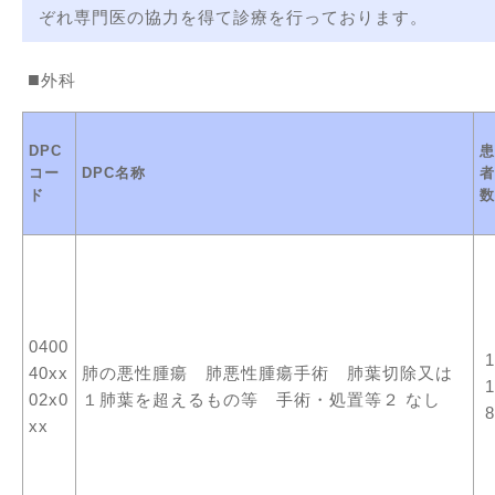
ぞれ専門医の協力を得て診療を行っております。
外科
DPC
患
コー
DPC名称
者
ド
数
0400
1
40xx
肺の悪性腫瘍 肺悪性腫瘍手術 肺葉切除又は
1
02x0
１肺葉を超えるもの等 手術・処置等２ なし
8
xx