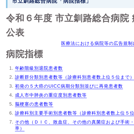
市立釧路総合病院「病院指標」
令和６年度
市立釧路総合病院
公表
医療法における病院等の広告規制
病院指標
年齢階級別退院患者数
診断群分類別患者数等（診療科別患者数上位５位まで
初発の５大癌のUICC病期分類別並びに再発患者数
成人市中肺炎の重症度別患者数等
脳梗塞の患者数等
診療科別主要手術別患者数等（診療科別患者数上位５
その他（ＤＩＣ、敗血症、その他の真菌症および手術
率）