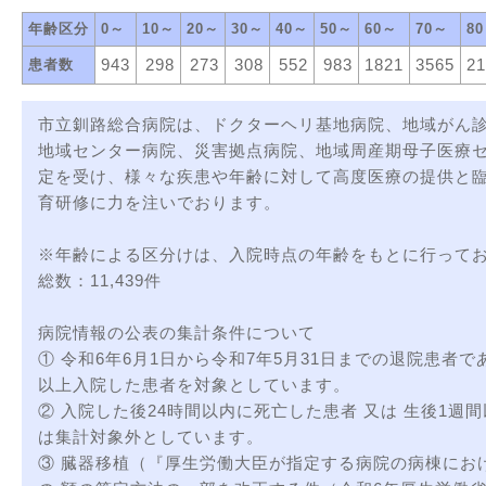
年齢区分
0～
10～
20～
30～
40～
50～
60～
70～
8
943
298
273
308
552
983
1821
3565
21
患者数
市立釧路総合病院は、ドクターヘリ基地病院、地域がん
地域センター病院、災害拠点病院、地域周産期母子医療
定を受け、様々な疾患や年齢に対して高度医療の提供と
育研修に力を注いでおります。
※年齢による区分けは、入院時点の年齢をもとに行って
総数：11,439件
病院情報の公表の集計条件について
① 令和6年6月1日から令和7年5月31日までの退院患者で
以上入院した患者を対象としています。
② 入院した後24時間以内に死亡した患者 又は 生後1週
は集計対象外としています。
③ 臓器移植（『厚生労働大臣が指定する病院の病棟にお