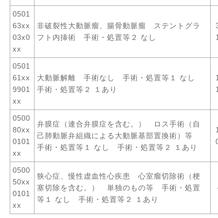
0501
63xx
非破裂性大動脈瘤、腸骨動脈瘤 ステントグラ
03x0
フト内挿術 手術・処置等２ なし
xx
0501
61xx
大動脈解離 手術なし 手術・処置等１ なし
9901
手術・処置等２ １あり
xx
0500
弁膜症（連合弁膜症を含む。） ロス手術（自
80xx
己肺動脈弁組織による大動脈基部置換術）等
0101
手術・処置等１ なし 手術・処置等２ １あり
xx
0500
狭心症、慢性虚血性心疾患 心室瘤切除術（梗
50xx
塞切除を含む。） 単独のもの等 手術・処置
0101
等１ なし 手術・処置等２ １あり
xx