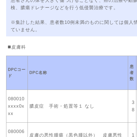
患者さんの体を大きく傷つけることなく、癌の治療や動
検、膿瘍ドレナージなどを行う低侵襲治療です。
※集計した結果、患者数10例未満のものに関しては個人
ていません。
皮膚科
患
DPCコー
DPC名称
者
ド
数
080010
3
xxxx0x
膿皮症 手術・処置等１ なし
8
xx
080006
皮膚の悪性腫瘍（黒色腫以外） 皮膚悪性
1