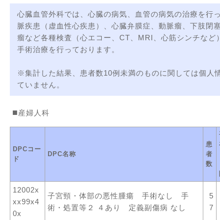
心臓血管外科では、心臓の病気、血管の病気の治療を行
脈疾患（虚血性心疾患）、心臓弁膜症、動脈瘤、下肢閉
瘤など各種検査（心エコー、CT、MRI、心筋シンチなど
手術治療を行っております。
※集計した結果、患者数10例未満のものに関しては個人
ていません。
産婦人科
患
DPCコー
DPC名称
者
ド
数
12002x
子宮頸・体部の悪性腫瘍 手術なし 手
5
xx99x4
術・処置等２ ４あり 定義副傷病 なし
7
0x