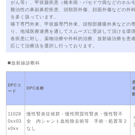
がん等）、甲状腺疾患（橋本病・バセドウ病などのホル
難治性の鼻副鼻腔疾患、頭頸部外傷、顔面外傷などの外
を多く扱っています。
嚥下専門外来、甲状腺専門外来、頭頸部腫瘍外来などの
り、地域医療連携を通してスムーズに受診して頂ける環
各疾患に対し、薬物治療や外科的治療、放射線治療を患
応じて治療法を選択し行っております。
放射線診断科
DPCコ
DPC名称
ード
11028
慢性腎炎症候群・慢性間質性腎炎・慢性腎不
0xx03
全 内シャント血栓除去術等 手術・処置等２
x0xx
なし