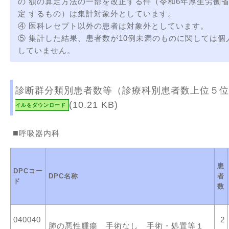
の 額の算定方法の一部を改正する件（令和6年厚生労働省
定 するもの）は集計対象外としています。
④ 医科レセプト以外の患者は対象外としています。
⑤ 集計した結果、患者数が10例未満のものに関しては
していません。
診断群分類別患者数等（診療科別患者数上位５位
(10.21 KB)
イルをダウンロード
呼吸器内科
患
DPCコー
DPC名称
者
ド
数
040040
2
肺の悪性腫瘍 手術なし 手術・処置等１