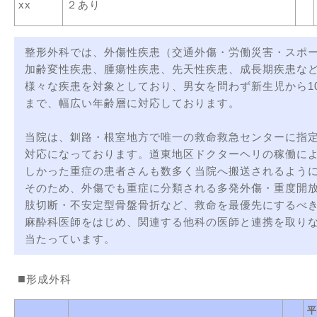
xx
２あり
整形外科では、外傷性疾患（交通外傷・労働災害・スポ
加齢変性疾患、腫瘍性疾患、先天性疾患、成長期疾患な
様々な疾患を対象としており、男女を問わず新生児から1
まで、幅広い年齢層に対応しております。
当院は、釧路・根室地方で唯一の救命救急センターに指定
対応になっております。道東地区ドクターヘリの稼働に
しかった重症の患者さんも数多く当院へ搬送されるよう
そのため、外傷でも重症に分類される多発外傷・重度開
肢切断・不安定型骨盤骨折など、救命を最優先にするべ
麻酔科医師をはじめ、関連する他科の医師と連携を取り
当たっています。
形成外科
平