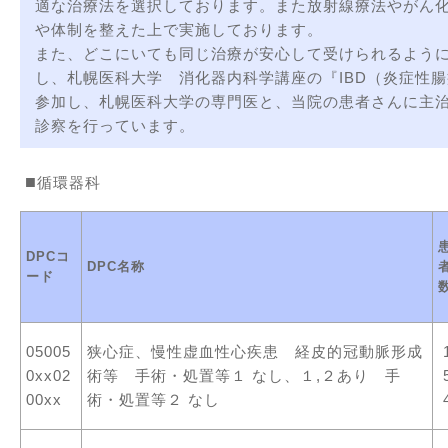
適な治療法を選択しております。また放射線療法やがん
や体制を整えた上で実施しております。
また、どこにいても同じ治療が安心して受けられるよう
し、札幌医科大学 消化器内科学講座の『IBD（炎症性
参加し、札幌医科大学の専門医と、当院の患者さんに主
診察を行っています。
循環器科
DPCコ
DPC名称
ード
05005
狭心症、慢性虚血性心疾患 経皮的冠動脈形成
0xx02
術等 手術・処置等１ なし、１,２あり 手
00xx
術・処置等２ なし