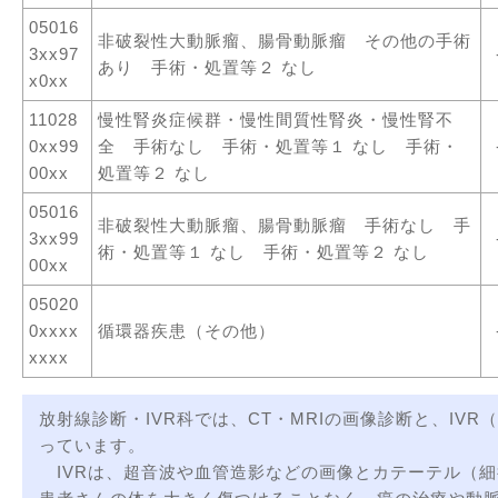
05016
非破裂性大動脈瘤、腸骨動脈瘤 その他の手術
3xx97
あり 手術・処置等２ なし
x0xx
11028
慢性腎炎症候群・慢性間質性腎炎・慢性腎不
0xx99
全 手術なし 手術・処置等１ なし 手術・
00xx
処置等２ なし
05016
非破裂性大動脈瘤、腸骨動脈瘤 手術なし 手
3xx99
術・処置等１ なし 手術・処置等２ なし
00xx
05020
0xxxx
循環器疾患（その他）
xxxx
放射線診断・IVR科では、CT・MRIの画像診断と、IV
っています。
IVRは、超音波や血管造影などの画像とカテーテル（