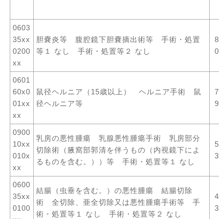
0603
35xx
胆嚢炎等 腹腔鏡下胆嚢摘出術等 手術・処置
8
0200
等１ なし 手術・処置等２ なし
0
xx
0601
60x0
鼠径ヘルニア（15歳以上） ヘルニア手術 鼠
7
01xx
径ヘルニア等
9
xx
0900
乳房の悪性腫瘍 乳腺悪性腫瘍手術 乳房部分
10xx
5
切除術（腋窩部郭清を伴うもの（内視鏡下によ
010x
3
るものを含む。））等 手術・処置等１ なし
xx
0600
結腸（虫垂を含む。）の悪性腫瘍 結腸切除
35xx
4
術 全切除、亜全切除又は悪性腫瘍手術等 手
0100
3
術・処置等１ なし 手術・処置等２ なし