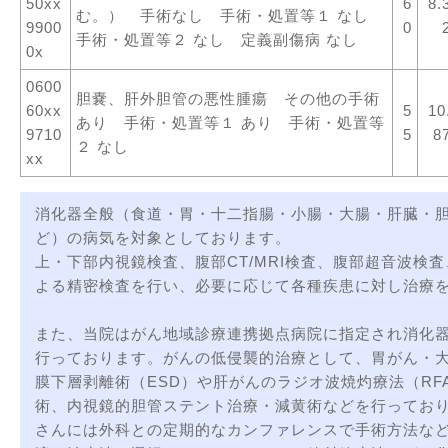
50xx
6
8.
む。） 手術なし 手術・処置等１ なし
9900
0
手術・処置等２ なし 定義副傷病 なし
0x
0600
胆嚢、肝外胆管の悪性腫瘍 その他の手術
60xx
5
10
あり 手術・処置等１ あり 手術・処置等
9710
5
8
２ なし
xx
消化器全般（食道・胃・十二指腸・小腸・大腸・肝臓・
ど）の病気を対象としております。
上・下部内視鏡検査、腹部CT/MRI検査、腹部超音波検
よる精密検査を行い、必要に応じて各種疾患に対し治療
また、当院はがん地域診療連携拠点病院に指定され消化
行っております。がんの低侵襲的治療として、胃がん・
膜下層剥離術（ESD）や肝がんのラジオ波焼灼療法（RF
術、内視鏡的胆管ステント治療・減黄術などを行ってお
さんには外科との定期的なカンファレンスで手術方法な