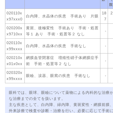
院
020110x
18
2
白内障、水晶体の疾患 手術あり 片眼
x97xxx0
7
020200x
黄斑、後極変性 手術あり 手術・処置
-
x9710xx
等１ あり 手術・処置等２ なし
020110x
白内障、水晶体の疾患 手術なし
-
x99xxxx
020210x
網膜血管閉塞症 増殖性硝子体網膜症手
-
x01x0xx
術 手術・処置等２ なし
020320x
眼瞼、涙器、眼窩の疾患 手術なし
-
x99xxxx
眼科では、眼球、眼瞼について薬物による内科的な治療
な治療までの全てを扱います。
主な疾患として、白内障、緑内障、黄斑変性・網膜前膜
外来診療で検査や診断・治療を行い、必要に応じて手術