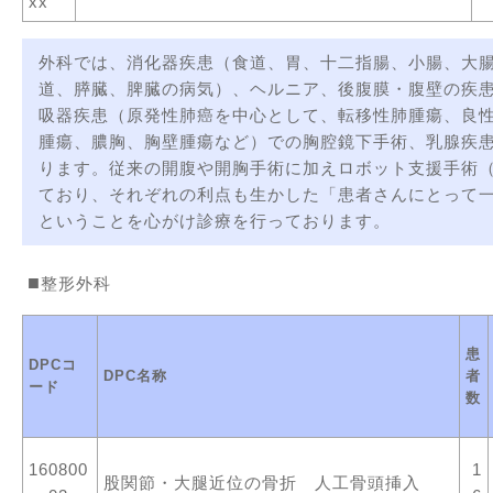
xx
外科では、消化器疾患（食道、胃、十二指腸、小腸、大
道、膵臓、脾臓の病気）、ヘルニア、後腹膜・腹壁の疾
吸器疾患（原発性肺癌を中心として、転移性肺腫瘍、良
腫瘍、膿胸、胸壁腫瘍など）での胸腔鏡下手術、乳腺疾
ります。従来の開腹や開胸手術に加えロボット支援手術
ており、それぞれの利点も生かした「患者さんにとって
ということを心がけ診療を行っております。
整形外科
患
DPCコ
DPC名称
者
ード
数
160800
1
股関節・大腿近位の骨折 人工骨頭挿入