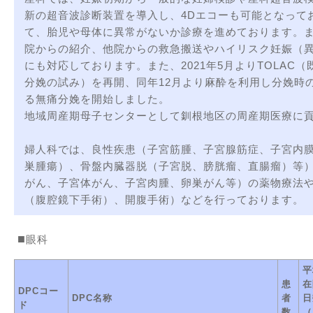
新の超音波診断装置を導入し、4Dエコーも可能となって
て、胎児や母体に異常がないか診療を進めております。
院からの紹介、他院からの救急搬送やハイリスク妊娠（
にも対応しております。また、2021年5月よりTOLAC
分娩の試み）を再開、同年12月より麻酔を利用し分娩時
る無痛分娩を開始しました。
地域周産期母子センターとして釧根地区の周産期医療に
婦人科では、良性疾患（子宮筋腫、子宮腺筋症、子宮内
巣腫瘍）、骨盤内臓器脱（子宮脱、膀胱瘤、直腸瘤）等
がん、子宮体がん、子宮肉腫、卵巣がん等）の薬物療法
（腹腔鏡下手術）、開腹手術）などを行っております。
眼科
平
患
在
DPCコー
DPC名称
者
日
ド
数
（