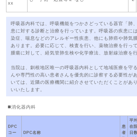
xx
呼吸器内科では、呼吸機能をつかさどっている器官「肺
患に対する診断と治療を行っています。呼吸器の疾患に
染症、喘息などのアレルギー性疾患、他にも肺癌や肺気
あります。必要に応じて、検査を行い、薬物治療を行っ
腫瘍に対して、経気管肺生検や化学療法、放射線治療を
当院は、釧根地区唯一の呼吸器内科として地域医療を守
んや専門性の高い患者さんを優先的に診察する必要性が
いては、近隣の医療機関に紹介させていただくことがあ
いいたします。
消化器内科
平
DPC
患
在
コー
DPC名称
者
日