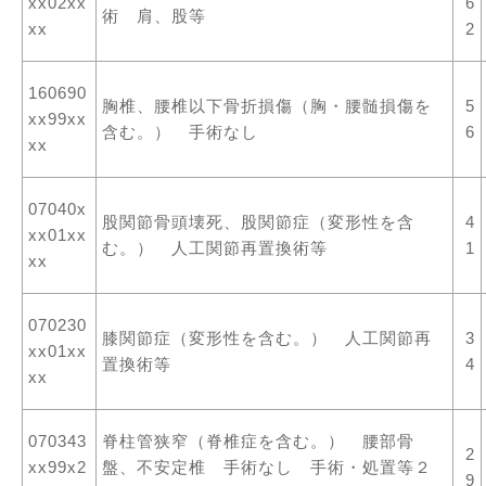
xx02xx
6
術 肩、股等
xx
2
160690
胸椎、腰椎以下骨折損傷（胸・腰髄損傷を
5
xx99xx
含む。） 手術なし
6
xx
07040x
股関節骨頭壊死、股関節症（変形性を含
4
xx01xx
む。） 人工関節再置換術等
1
xx
070230
膝関節症（変形性を含む。） 人工関節再
3
xx01xx
置換術等
4
xx
070343
脊柱管狭窄（脊椎症を含む。） 腰部骨
2
xx99x2
盤、不安定椎 手術なし 手術・処置等２
9