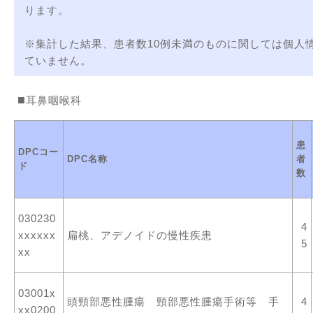
ります。
※集計した結果、患者数10例未満のものに関しては個人
ていません。
耳鼻咽喉科
患
DPCコー
DPC名称
者
ド
数
030230
4
xxxxxx
扁桃、アデノイドの慢性疾患
5
xx
03001x
頭頸部悪性腫瘍 頸部悪性腫瘍手術等 手
4
xx0200