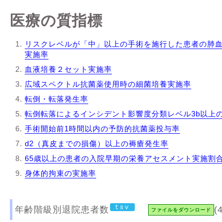
医療の質指標
リスクレベルが「中」以上の手術を施行した患者の肺
実施率
血液培養２セット実施率
広域スペクトル抗菌薬使用時の細菌培養実施率
転倒・転落発生率
転倒転落によるインシデント影響度分類レベル3b以上
手術開始前1時間以内の予防的抗菌薬投与率
d2（真皮までの損傷）以上の褥瘡発生率
65歳以上の患者の入院早期の栄養アセスメント実施割
身体的拘束の実施率
年齢階級別退院患者数
(
ファイルをダウンロード