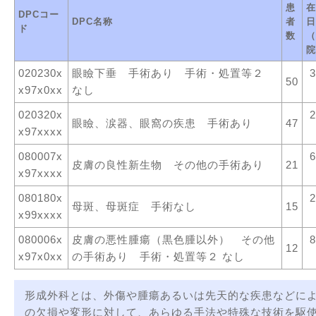
患
在
DPCコー
DPC名称
者
日
ド
数
（
院
020230x
眼瞼下垂 手術あり 手術・処置等２
3
50
x97x0xx
なし
020320x
2
眼瞼、涙器、眼窩の疾患 手術あり
47
x97xxxx
080007x
6
皮膚の良性新生物 その他の手術あり
21
x97xxxx
080180x
2
母斑、母斑症 手術なし
15
x99xxxx
080006x
皮膚の悪性腫瘍（黒色腫以外） その他
8
12
x97x0xx
の手術あり 手術・処置等２ なし
形成外科とは、外傷や腫瘍あるいは先天的な疾患などに
の欠損や変形に対して、あらゆる手法や特殊な技術を駆