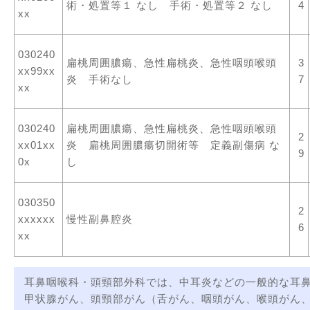
術・処置等１ なし 手術・処置等２ なし
4
xx
030240
扁桃周囲膿瘍、急性扁桃炎、急性咽頭喉頭
3
xx99xx
炎 手術なし
7
xx
030240
扁桃周囲膿瘍、急性扁桃炎、急性咽頭喉頭
2
xx01xx
炎 扁桃周囲膿瘍切開術等 定義副傷病 な
9
0x
し
030350
2
xxxxxx
慢性副鼻腔炎
6
xx
耳鼻咽喉科・頭頸部外科では、中耳炎などの一般的な耳
甲状腺がん、頭頸部がん（舌がん、咽頭がん、喉頭がん