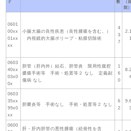
ド
数
（
院
0601
4
00xx
小腸大腸の良性疾患（良性腫瘍を含む。）
2.
3
01xx
内視鏡的大腸ポリープ・粘膜切除術
7
xx
0603
胆管（肝内外）結石、胆管炎 限局性腹腔
1
40xx
8.
膿瘍手術等 手術・処置等２ なし 定義副
6
03x0
傷病 なし
0
0x
0603
35xx
6
9.
胆嚢炎等 手術なし 手術・処置等２ なし
99x0
2
xx
0600
肝・肝内胆管の悪性腫瘍（続発性を含