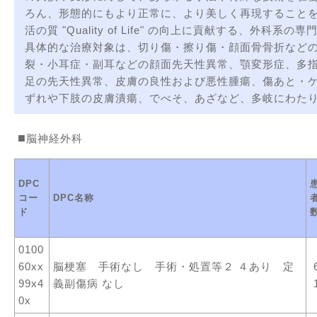
ろん、形態的にもより正常に、より美しく再現すること
活の質 "Quality of Life" の向上に貢献する、外科系の
具体的な治療対象は、切り傷・擦り傷・顔面骨骨折など
裂・小耳症・副耳などの顔面先天性異常、顎変形症、多
足の先天性異常、皮膚の良性および悪性腫瘍、傷あと・
ずれや下肢の皮膚潰瘍、でべそ、あざなど、多岐にわた
脳神経外科
DPC
コー
DPC名称
ド
0100
60xx
脳梗塞 手術なし 手術・処置等２ ４あり 定
99x4
義副傷病 なし
0x