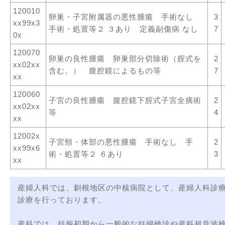
120010
卵巣・子宮附属器の悪性腫瘍 手術なし
3
xx99x3
手術・処置等２ ３あり 定義副傷病 なし
7
0x
120070
卵巣の良性腫瘍 卵巣部分切除術（腟式を
2
xx02xx
含む。） 腹腔鏡によるもの等
7
xx
120060
子宮の良性腫瘍 腹腔鏡下腟式子宮全摘術
2
xx02xx
等
4
xx
12002x
子宮頸・体部の悪性腫瘍 手術なし 手
2
xx99x6
術・処置等２ ６あり
3
xx
産婦人科では、釧根地区の中核病院として、産婦人科診
診療を行っております。
産科では、妊娠初期から一般的な妊婦検診や産科超音波