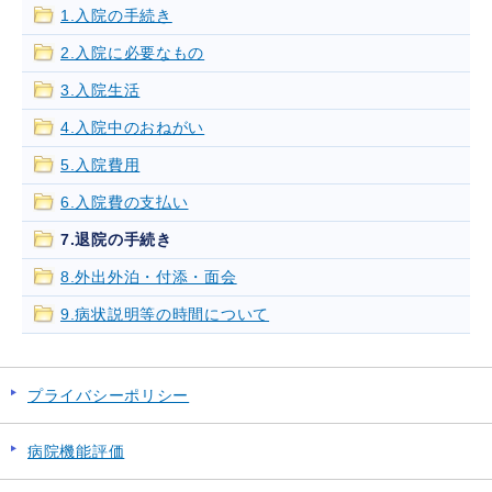
1.入院の手続き
2.入院に必要なもの
3.入院生活
4.入院中のおねがい
5.入院費用
6.入院費の支払い
7.退院の手続き
8.外出外泊・付添・面会
9.病状説明等の時間について
プライバシーポリシー
病院機能評価