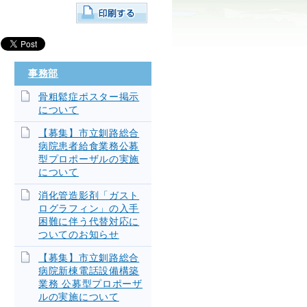
！
事務部
骨粗鬆症ポスター掲示
について
【募集】市立釧路総合
病院患者給食業務公募
型プロポーザルの実施
について
消化管造影剤「ガスト
ログラフィン」の入手
困難に伴う代替対応に
ついてのお知らせ
【募集】市立釧路総合
病院新棟電話設備構築
業務 公募型プロポーザ
ルの実施について