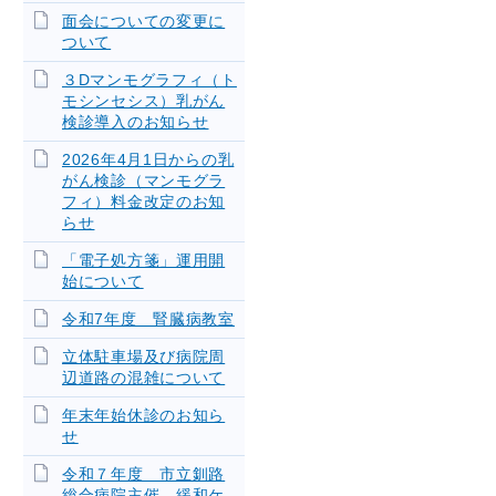
面会についての変更に
ついて
３Dマンモグラフィ（ト
モシンセシス）乳がん
検診導入のお知らせ
2026年4月1日からの乳
がん検診（マンモグラ
フィ）料金改定のお知
らせ
「電子処方箋」運用開
始について
令和7年度 腎臓病教室
立体駐車場及び病院周
辺道路の混雑について
年末年始休診のお知ら
せ
令和７年度 市立釧路
総合病院主催 緩和ケ