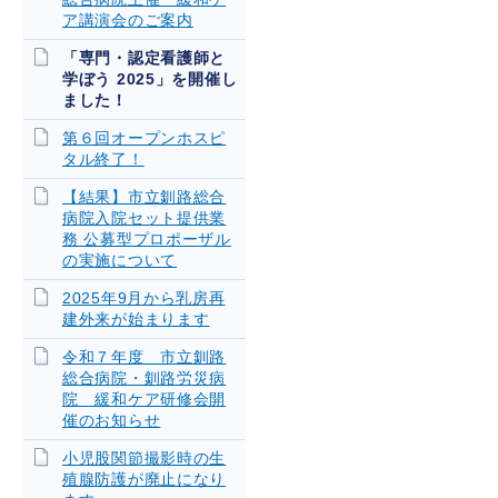
ア講演会のご案内
「専門・認定看護師と
学ぼう 2025」を開催し
ました！
第６回オープンホスピ
タル終了！
【結果】市立釧路総合
病院入院セット提供業
務 公募型プロポーザル
の実施について
2025年9月から乳房再
建外来が始まります
令和７年度 市立釧路
総合病院・釧路労災病
院 緩和ケア研修会開
催のお知らせ
小児股関節撮影時の生
殖腺防護が廃止になり