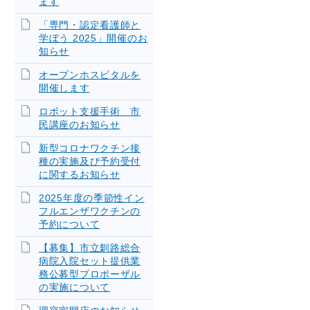
ます
「専門・認定看護師と
学ぼう 2025」開催のお
知らせ
オープンホスピタルを
開催します
ロボット支援手術 市
民講座のお知らせ
新型コロナワクチン接
種の実施及び予約受付
に関するお知らせ
2025年度の季節性イン
フルエンザワクチンの
予約について
【募集】市立釧路総合
病院入院セット提供業
務公募型プロポーザル
の実施について