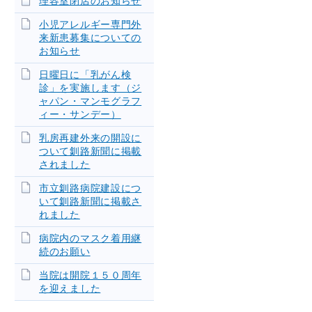
理容室閉店のお知らせ
小児アレルギー専門外
来新患募集についての
お知らせ
日曜日に「乳がん検
診」を実施します（ジ
ャパン・マンモグラフ
ィー・サンデー）
乳房再建外来の開設に
ついて釧路新聞に掲載
されました
市立釧路病院建設につ
いて釧路新聞に掲載さ
れました
病院内のマスク着用継
続のお願い
当院は開院１５０周年
を迎えました