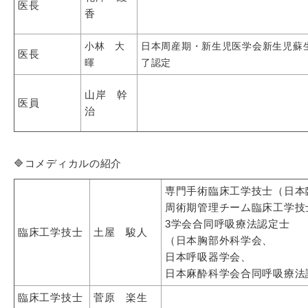
医長
香
小林 大
日本周産期・新生児医学会新生児蘇
医長
暉
了認定
山岸 幹
医員
治
🔷コメディカルの紹介
専門手術臨床工学技士（日本
周術期管理チーム臨床工
3学会合同呼吸療法認定士
臨床工学技士
土屋 駿人
（日本胸部外科学会、
日本呼吸器学会、
日本麻酔科学会合同呼吸療法
臨床工学技士
菅原 楽生