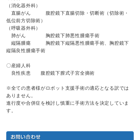
（消化器外科）
直腸がん 腹腔鏡下直腸切除・切断術（切除術・
低位前方切除術）
（呼吸器外科）
肺がん 胸腔鏡下肺悪性腫瘍手術
縦隔腫瘍 胸腔鏡下縦隔悪性腫瘍手術、胸腔鏡下
縦隔良性腫瘍手術
〇産婦人科
良性疾患 腹腔鏡下膣式子宮全摘術
※全ての患者様がロボット支援手術の適応となる訳では
ありません。
進行度や合併症を検討し慎重に手術方法を決定していま
す。