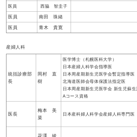
医員
西脇 智圭子
医員
南田 珠緒
医員
青木 貴寛
産婦人科
医学博士（札幌医科大学）
日本産婦人科学会指導医
統括診療部
岡村 直
日本周産期新生児医学会暫定指導医
長
樹
北海道医師会母体保護法指定医
日本周産期新生児医学会 新生児蘇生
Aコース資格
梅本 美
医長
日本産科婦人科学会産婦人科専門医
菜
花澤 綾