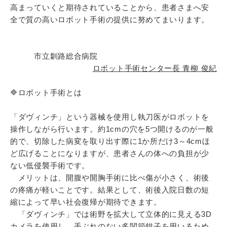
高まっていくと期待されていることから、患者さまへ安
全で質の高いロボット手術の提供に努めてまいります。
市立釧路総合病院
ロボット手術センター長 青柳 俊紀
🔷ロボット手術とは
「ダヴィンチ」という器械を使用し執刀医がロボットを
操作しながら行います。約1cmの穴を5つ開けるのが一般
的で、切除した病変を取り出す際に1か所だけ3～4cmほ
ど広げることになりますが、患者さんの体への負担が少
ない低侵襲手術です。
メリットは、開腹や開胸手術に比べ傷が小さく、術後
の疼痛が軽いことです。結果として、術後入院日数の短
縮によって早い社会復帰が期待できます。
「ダヴィンチ」では術野を拡大して立体的に見える3D
カメラを使用し、手ぶれのない多関節鉗子を用いるため