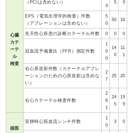
（PCIは含めない）
5
9
9
EPS（電気生理学的検査）件数
5
50
16
（アブレーションは含めない）
0
先天性心疾患の診断カテーテル件数
0
0
0
心臓
カテ
1
14
11
ーテ
冠血流予備量比（FFR）測定件数
0
0
1
ル
0
検査
右心系造影件数（カテーテルアブレ
2
ーションのための心房造影は含めな
25
20
7
い）
2
24
19
右心カテーテル検査件数
6
5
9
1
1
安静時心筋血流シンチ件数
3
0
0
核医