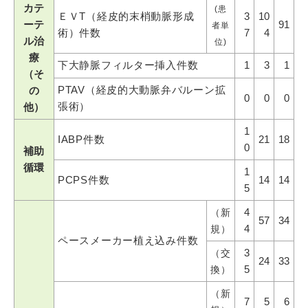
カテ
(患
ＥＶT（経皮的末梢動脈形成
3
10
ーテ
91
者単
術）件数
7
4
ル治
位)
療
下大静脈フィルター挿入件数
1
3
1
（そ
PTAV（経皮的大動脈弁バルーン拡
の
0
0
0
張術）
他）
1
IABP件数
21
18
0
補助
循環
1
PCPS件数
14
14
5
4
（新
57
34
4
規）
ペースメーカー植え込み件数
3
（交
24
33
5
換）
（新
7
5
6