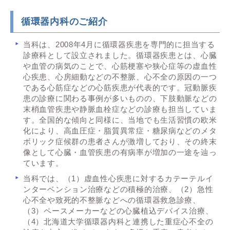
循環器内科のご紹介
当科は、2008年4月に循環器疾患を専門的に担当する
診療科として設立されました。循環器疾患とは、心臓
や血管の病気のことで、心筋梗塞や狭心症等の虚血性
心疾患、心房細動などの不整脈、心不全の原因の一つ
である心筋症などの心筋疾患が代表的です。冠動脈疾
患の診療に関わる事例が多いものの、下肢動脈などの
末梢血管疾患や静脈血栓症などの診療も担当していま
す。全国的な傾向と同様に、当地でも生活習慣の欧米
化により、高血圧症・脂質異常症・糖尿病などのメタ
ボリック症候群の患者さんが激増しており、その終末
像として心臓・血管疾患の有病率が増加の一途を辿っ
ています。
当科では、（1）虚血性心疾患に対するカテーテルイ
ンターベンション治療などの積極的治療、（2）急性
心不全や致死的不整脈などへの循環器救急診療、
（3）ペースメーカーなどの心臓植込デバイス治療、
（4）北海道大学循環器内科と連携した重症心不全の