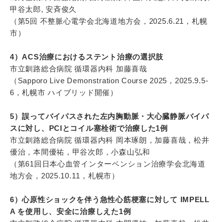
甲谷太郎, 安斉俊久
（第5回 不整脈心電学会北海道地方会，2025.6.21，札幌
市）
4）ACS治療におけるステント治療の選択肢
市立釧路総合病院 循環器内科 加藤喜哉
（Sapporo Live Demonstration Course 2025，2025.9.5-
6，札幌市 ハイブリッド開催）
5）誤ってバイパスされた左内胸動脈・大心臓静脈バイパ
スに対し、PCIとコイル塞栓術で治療した1例
市立釧路総合病院 循環器内科 岡本琢朗，加藤喜哉，松井
優治，本間優祐，甲谷次郎，小森山弘和
（第61回日本心血管インターベンション治療学会北海道
地方会，2025.10.11，札幌市）
6）心原性ショックを伴う急性心筋梗塞に対して IMPELL
A を使用し、安全に治療しえた1例