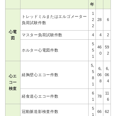
年
1
トレッドミルまたはエルゴメーター
2
28
6
負荷試験件数
2
心電
マスター負荷試験件数
4
4
2
図
5
46
59
ホルター心電図件数
5
0
2
1
5,
6,
6,
5
経胸壁心エコー件数
06
06
心エ
8
8
4
コー
1
検査
6
11
経食道心エコー件数
78
1
6
5
冠動脈造影検査件数
66
62
1