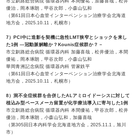
市立釧路総合病院 循環器内科 本間優祐，加藤喜哉，松井
優治，岡本琢朗，甲谷次郎，小森山弘和
（第61回日本心血管インターベンション治療学会北海道
地方会，2025.10.11，札幌市）
7）PCI中に造影を契機に急性LMT狭窄とショックを来し
た1例 ―冠動脈解離か？Kounis症候群か？－
市立釧路総合病院 循環器内科 加藤喜哉，松井優治，本間
優祐，岡本琢朗，甲谷次郎，小森山弘和
華岡青洲記念病院 循環器内科 管家鉄平
（第61回日本心血管インターベンション治療学会北海道
地方会，2025.10.11，札幌市）
8）洞不全症候群を合併したALアミロイドーシスに対して
植込み型ペースメーカ留置が化学療法導入に寄与した1例
市立釧路総合病院 循環器内科 本間優祐，甲谷次郎，松井
優治，岡本琢朗，小森山弘和，加藤喜哉
（第305回日本内科学会北海道地方会，2025.11.1，旭川
市）