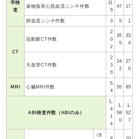
学検
11
薬物負荷心筋血流シンチ件数
47
17
査
9
肺血流シンチ件数
3
5
1
2
26
33
冠動脈CT件数
0
5
4
2
CT
2
24
27
大血管CT件数
3
2
0
9
5
MRI
心臓MRI件数
55
89
4
1,
1,
1,
4
ABI検査件数（ABIのみ）
58
52
1
0
7
4
(患
8
10