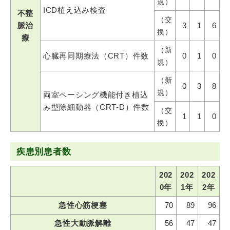
規）
ICD植え込み検査
不整
（交
脈治
3
1
6
換）
療
（新
心臓再同期療法（CRT）件数
0
1
0
規）
（新
0
3
8
規）
両室ペーシング機能付き植込
み型除細動器（CRT-D）件数
（交
1
1
0
換）
疾患別患者数
202
202
202
0年
1年
2年
急性心筋梗塞
70
89
96
急性大動脈解離
56
47
47