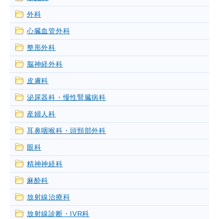
外科
心臓血管外科
整形外科
脳神経外科
皮膚科
泌尿器科・慢性腎臓病科
産婦人科
耳鼻咽喉科・頭頸部外科
眼科
精神神経科
麻酔科
放射線治療科
放射線診断・IVR科