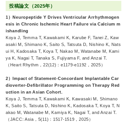
投稿論文（2025年）
1）Neuropeptide Y Drives Ventricular Arrhythmogen
esis in Chronic Ischemic Heart Failure via Calcium m
ishandling
Koya J, Temma T, Kawakami K, Karube F, Tanei Z, Kaw
asaki M, Shimano K, Saito S, Tatsuta D, Nishino K, Nats
ui H, Kadosaka T, Koya T, Nakao M, Watanabe M, Kami
ya K, Nagai T, Tanaka S, Fujiyama F, and Anzai T.
（Heart Rhythm，22(12)：e1179-e1192，2025）
2）Impact of Statement-Concordant Implantable Car
dioverter-Defibrillator Programming on Therapy Red
uction in an Asian Cohort.
Koya J, Temma T, Kawakami K, Kawasaki M, Shimano
K, Saito S, Tatsuta D, Nishino K, Kadosaka T, Koya T, N
akao M, Watanabe M, Kamiya K, Nagai T, and Anzai T.
（JACC: Asia，5(11)：1517-1519，2025）