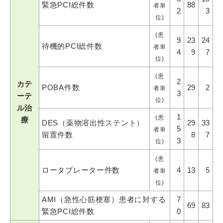
緊急PCI総件数
88
者単
2
3
位)
(患
9
23
24
待機的PCI総件数
者単
4
9
7
位)
(患
2
カテ
POBA件数
29
2
者単
3
ーテ
位)
ル治
1
(患
療
DES（薬物溶出性ステント）
29
33
5
者単
留置件数
8
7
3
位)
(患
ロータブレーター件数
4
13
5
者単
位)
AMI（急性心筋梗塞）患者に対する
7
69
83
緊急PCI総件数
0