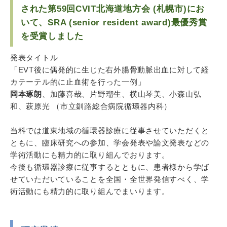
された第59回CVIT北海道地方会 (札幌市)にお
いて、SRA (senior resident award)最優秀賞
を受賞しました
発表タイトル
「EVT後に偶発的に生じた右外腸骨動脈出血に対して経
カテーテル的に止血術を行った一例」
岡本琢朗
、加藤喜哉、片野瑠生、横山琴美、小森山弘
和、萩原光 （市立釧路総合病院循環器内科）
当科では道東地域の循環器診療に従事させていただくと
ともに、臨床研究への参加、学会発表や論文発表などの
学術活動にも精力的に取り組んでおります。
今後も循環器診療に従事するとともに、患者様から学ば
せていただいていることを全国・全世界発信すべく、学
術活動にも精力的に取り組んでまいります。