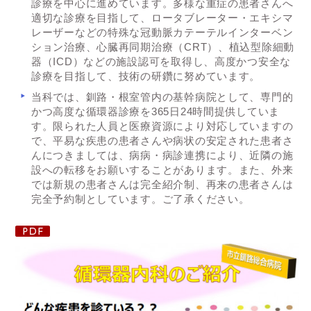
診療を中心に進めています。多様な重症の患者さんへ
適切な診療を目指して、ロータブレーター・エキシマ
レーザーなどの特殊な冠動脈カテーテルインターベン
ション治療、心臓再同期治療（CRT）、植込型除細動
器（ICD）などの施設認可を取得し、高度かつ安全な
診療を目指して、技術の研鑽に努めています。
当科では、釧路・根室管内の基幹病院として、専門的
かつ高度な循環器診療を365日24時間提供していま
す。限られた人員と医療資源により対応していますの
で、平易な疾患の患者さんや病状の安定された患者さ
んにつきましては、病病・病診連携により、近隣の施
設への転移をお願いすることがあります。また、外来
では新規の患者さんは完全紹介制、再来の患者さんは
完全予約制としています。ご了承ください。