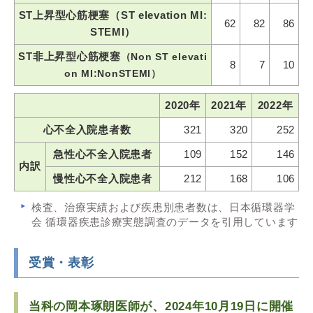
ST上昇型心筋梗塞（ST elevation MI:
62
82
86
STEMI）
ST非上昇型心筋梗塞
（Non ST elevati
8
7
10
on MI:NonSTEMI）
2020年
2021年
2022年
心不全入院患者数
321
320
252
急性心不全入院患者
109
152
146
内訳
慢性心不全入院患者
212
168
106
検査、治療実績および疾患別患者数は、日本循環器学
会 循環器疾患診療実態調査のデータを引用しています
受賞・表彰
当科の岡本琢朗医師が、2024年10月19日に開催