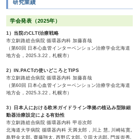
研究業績
学会発表（2025年）
1）当院のCLTI治療戦略
市立釧路総合病院 循環器内科 加藤喜哉
（第60回 日本心血管インターベンション治療学会北海道
地方会，2025.3.22，札幌市）
2）IN.PACTの使いどころとTIPS
市立釧路総合病院 循環器内科 加藤喜哉
（第60回 日本心血管インターベンション治療学会北海道
地方会，2025.3.22，札幌市）
3）日本人における欧米ガイドライン準拠の植込み型除細
動器治療設定による有効性
市立釧路総合病院 循環器内科 甲谷次郎
北海道大学病院 循環器内科 天満太郎，川上 慧, 川崎祐寛,
島野金太郎, 齋藤翔太, 西野広太郎, 立田大志郎, 門坂崇秀,