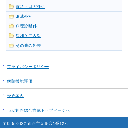
歯科・口腔外科
形成外科
病理診断科
緩和ケア内科
その他の外来
プライバシーポリシー
病院機能評価
交通案内
市立釧路総合病院トップページへ
〒085-0822 釧路市春湖台1番12号