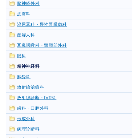
脳神経外科
皮膚科
泌尿器科・慢性腎臓病科
産婦人科
耳鼻咽喉科・頭頸部外科
眼科
精神神経科
麻酔科
放射線治療科
放射線診断・IVR科
歯科・口腔外科
形成外科
病理診断科