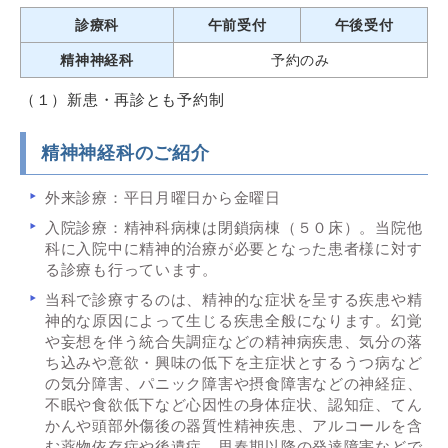
診療科
午前受付
午後受付
精神神経科
予約のみ
（１）新患・再診とも予約制
精神神経科のご紹介
外来診療：平日月曜日から金曜日
入院診療：精神科病棟は閉鎖病棟（５０床）。当院他
科に入院中に精神的治療が必要となった患者様に対す
る診療も行っています。
当科で診療するのは、精神的な症状を呈する疾患や精
神的な原因によって生じる疾患全般になります。幻覚
や妄想を伴う統合失調症などの精神病疾患、気分の落
ち込みや意欲・興味の低下を主症状とするうつ病など
の気分障害、パニック障害や摂食障害などの神経症、
不眠や食欲低下など心因性の身体症状、認知症、てん
かんや頭部外傷後の器質性精神疾患、アルコールを含
む薬物依存症や後遺症、思春期以降の発達障害などで