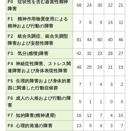
F0 症状性を含む器質性精神
68
24
30
22
21
障害
F1 精神作用物質使用による
7
6
9
14
11
精神および行動の障害
F2 統合失調症、統合失調型
81
44
60
40
46
障害および妄想性障害
F3 気分(感情)障害
42
32
23
28
27
F4 神経症性障害、ストレス関
48
29
24
21
19
連障害および身体表現性障害
F5 生理的障害および身体的要
7
7
4
3
2
因に関連した行動症候群
F6 成人の人格および行動の障
5
1
1
0
0
害
F7
知的障害(精神遅滞)
16
12
7
4
15
F8 心理的発達の障害
13
9
4
3
7