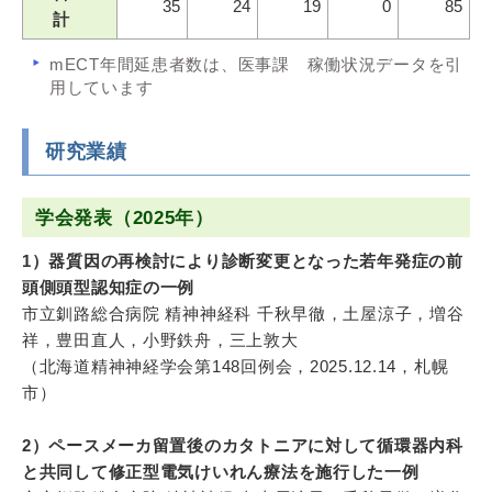
35
24
19
0
85
計
mECT年間延患者数は、医事課 稼働状況データを引
用しています
研究業績
学会発表（2025年）
1）器質因の再検討により診断変更となった若年発症の前
頭側頭型認知症の一例
市立釧路総合病院 精神神経科 千秋早徹，土屋涼子，増谷
祥，豊田直人，小野鉄舟，三上敦大
（北海道精神神経学会第148回例会，2025.12.14，札幌
市）
2）ペースメーカ留置後のカタトニアに対して循環器内科
と共同して修正型電気けいれん療法を施行した一例