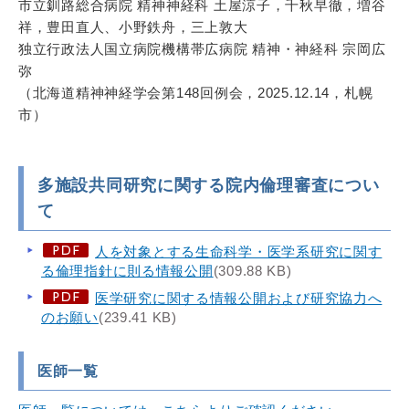
市立釧路総合病院 精神神経科 土屋涼子，千秋早徹，増谷
祥，豊田直人、小野鉄舟，三上敦大
独立行政法人国立病院機構帯広病院 精神・神経科 宗岡広
弥
（北海道精神神経学会第148回例会，2025.12.14，札幌
市）
多施設共同研究に関する院内倫理審査につい
て
人を対象とする生命科学・医学系研究に関す
る倫理指針に則る情報公開
(309.88 KB)
医学研究に関する情報公開および研究協力へ
のお願い
(239.41 KB)
医師一覧