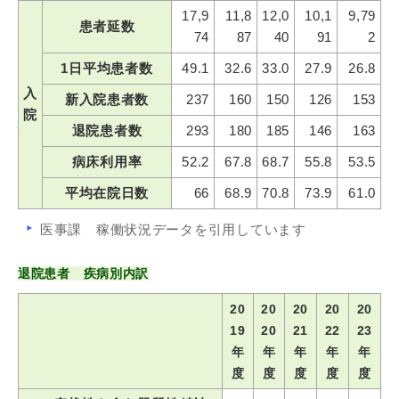
17,9
11,8
12,0
10,1
9,79
患者延数
74
87
40
91
2
1日平均患者数
49.1
32.6
33.0
27.9
26.8
入
新入院患者数
237
160
150
126
153
院
退院患者数
293
180
185
146
163
病床利用率
52.2
67.8
68.7
55.8
53.5
平均在院日数
66
68.9
70.8
73.9
61.0
医事課 稼働状況データを引用しています
退院患者 疾病別内訳
20
20
20
20
20
19
20
21
22
23
年
年
年
年
年
度
度
度
度
度