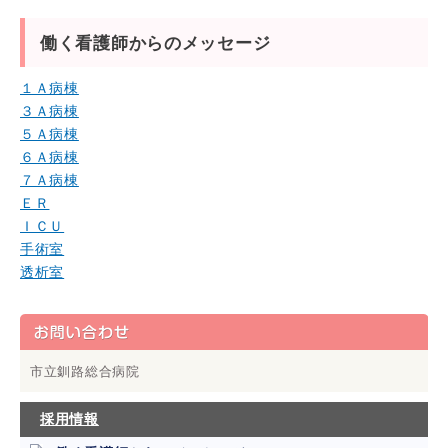
働く看護師からのメッセージ
１Ａ病棟
３Ａ病棟
５Ａ病棟
６Ａ病棟
７Ａ病棟
ＥＲ
ＩＣＵ
手術室
透析室
市立釧路総合病院
採用情報