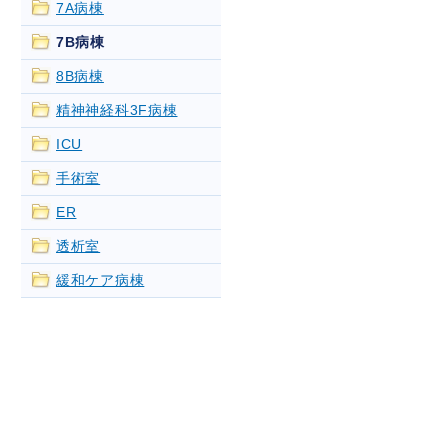
7A病棟
7B病棟
8B病棟
精神神経科3F病棟
ICU
手術室
ER
透析室
緩和ケア病棟