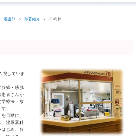
看護部
部署紹介
7B病棟
入院していま
立腺癌・膀胱
の患者さんが
化学療法・放
ます。
とを目標に、
し、泌尿器科
をはじめ、各