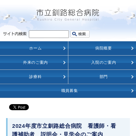
ホーム
病院概要
外来のご案内
入院のご案内
診療科
部門
職員募集
2024年度市立釧路総合病院 看護師・看
護補助者 説明会・見学会のご案内