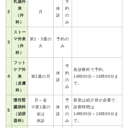
乳腺外
予
来
休
約
2
月
（外
診
の
科）
み
ストー
マ外来
第1・3週の
予約の
3
（外
火
み
科）
フット
予
ケア外
各診療科で予約。
休
約
4
来
第2週の月
14時00分～16時00分ま
診
の
（皮膚
で。
み
科）
慢性腎
月～金
予
新患は紹介状が必要で、
臓病科
※第1週の
休
約
診察時間は
5
（泌尿
金は
診
の
14時00分～16時00分ま
器科）
休診
み
で。