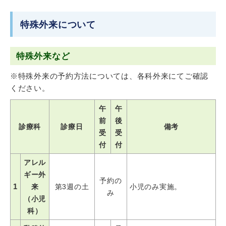
特殊外来について
特殊外来など
※特殊外来の予約方法については、各科外来にてご確認
ください。
午
午
前
後
診療科
診療日
備考
受
受
付
付
アレル
ギー外
予約の
1
来
第3週の土
小児のみ実施。
み
（小児
科）