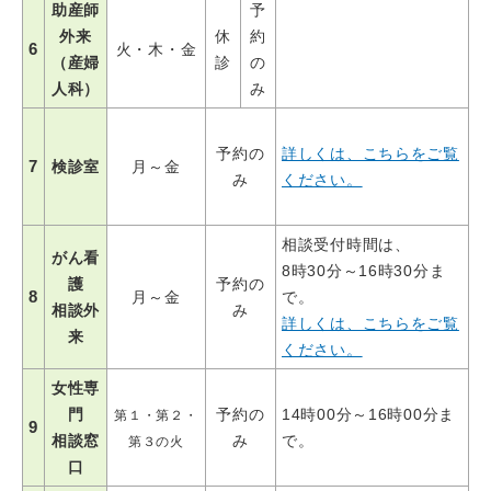
助産師
予
外来
休
約
6
火・木・金
（産婦
診
の
人科）
み
予約の
詳しくは、こちらをご覧
7
検診室
月～金
み
ください。
相談受付時間は、
がん看
8時30分～16時30分ま
護
予約の
8
月～金
で。
相談外
み
詳しくは、こちらをご覧
来
ください。
女性専
門
予約の
14時00分～16時00分ま
第１・第２・
9
相談窓
み
で。
第３の火
口