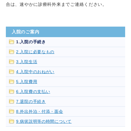
合は、速やかに診療科外来までご連絡ください。
入院のご案内
1.入院の手続き
2.入院に必要なもの
3.入院生活
4.入院中のおねがい
5.入院費用
6.入院費の支払い
7.退院の手続き
8.外出外泊・付添・面会
9.病状説明等の時間について