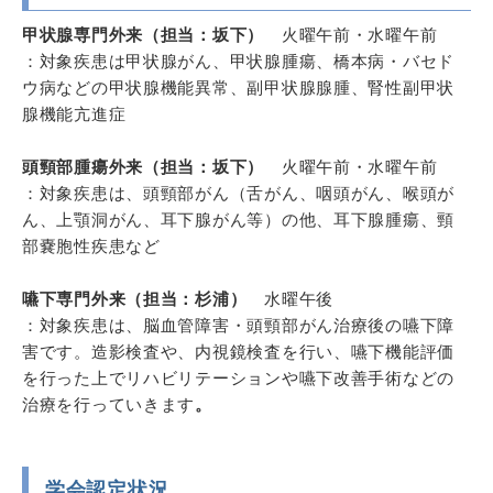
甲状腺専門外来（担当：坂下）
火曜午前・水曜午前
：対象疾患は甲状腺がん、甲状腺腫瘍、橋本病・バセド
ウ病などの甲状腺機能異常、副甲状腺腺腫、腎性副甲状
腺機能亢進症
頭頸部腫瘍外来（担当：坂下）
火曜午前・水曜午前
：対象疾患は、頭頸部がん（舌がん、咽頭がん、喉頭が
ん、上顎洞がん、耳下腺がん等）の他、耳下腺腫瘍、頸
部嚢胞性疾患など
嚥下専門外来（担当：杉浦）
水曜午後
：対象疾患は、脳血管障害・頭頸部がん治療後の嚥下障
害です。造影検査や、内視鏡検査を行い、嚥下機能評価
を行った上でリハビリテーションや嚥下改善手術などの
治療を行っていきます
。
学会認定状況