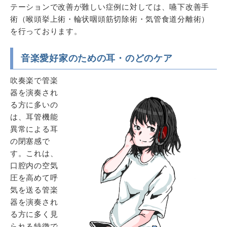
テーションで改善が難しい症例に対しては、嚥下改善手
術（喉頭挙上術・輪状咽頭筋切除術・気管食道分離術）
を行っております。
音楽愛好家のための耳・のどのケア
吹奏楽で管楽
器を演奏され
る方に多いの
は、耳管機能
異常による耳
の閉塞感で
す。これは、
口腔内の空気
圧を高めて呼
気を送る管楽
器を演奏され
る方に多く見
られる特徴で