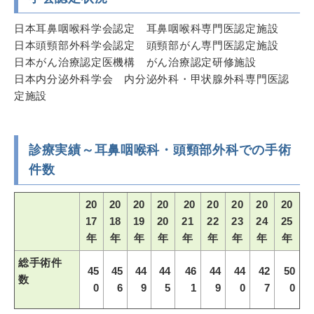
日本耳鼻咽喉科学会認定 耳鼻咽喉科専門医認定施設
日本頭頸部外科学会認定 頭頸部がん専門医認定施設
日本がん治療認定医機構 がん治療認定研修施設
日本内分泌外科学会 内分泌外科・甲状腺外科専門医認
定施設
診療実績～耳鼻咽喉科・頭頸部外科での手術
件数
20
20
20
20
20
20
20
20
20
17
18
19
20
21
22
23
24
25
年
年
年
年
年
年
年
年
年
総手術件
45
45
44
44
46
44
44
42
50
数
0
6
9
5
1
9
0
7
0