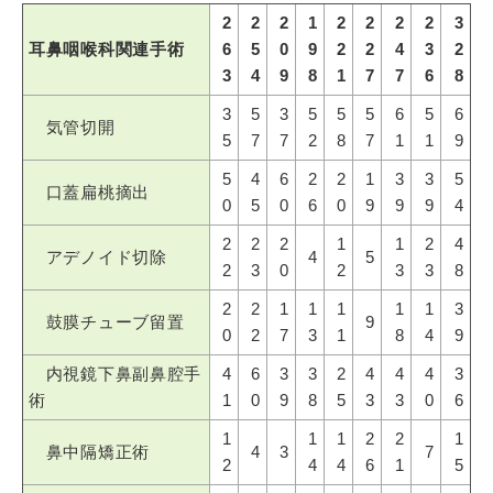
2
2
2
1
2
2
2
2
3
耳鼻咽喉科関連手術
6
5
0
9
2
2
4
3
2
3
4
9
8
1
7
7
6
8
3
5
3
5
5
5
6
5
6
気管切開
5
7
7
2
8
7
1
1
9
5
4
6
2
2
1
3
3
5
口蓋扁桃摘出
0
5
0
6
0
9
9
9
4
2
2
2
1
1
2
4
アデノイド切除
4
5
2
3
0
2
3
3
8
2
2
1
1
1
1
1
3
鼓膜チューブ留置
9
0
2
7
3
1
8
4
9
内視鏡下鼻副鼻腔手
4
6
3
3
2
4
4
4
3
術
1
0
9
8
5
3
3
0
6
1
1
1
2
2
1
鼻中隔矯正術
4
3
7
2
4
4
6
1
5