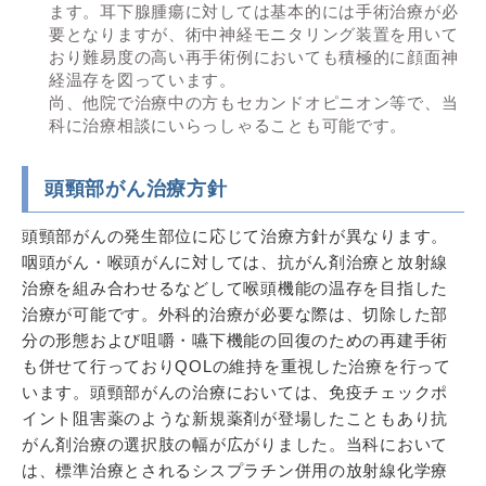
ます。耳下腺腫瘍に対しては基本的には手術治療が必
要となりますが、術中神経モニタリング装置を用いて
おり難易度の高い再手術例においても積極的に顔面神
経温存を図っています。
尚、他院で治療中の方もセカンドオピニオン等で、当
科に治療相談にいらっしゃることも可能です。
頭頸部がん治療方針
頭頸部がんの発生部位に応じて治療方針が異なります。
咽頭がん・喉頭がんに対しては、抗がん剤治療と放射線
治療を組み合わせるなどして喉頭機能の温存を目指した
治療が可能です。外科的治療が必要な際は、切除した部
分の形態および咀嚼・嚥下機能の回復のための再建手術
も併せて行っておりQOLの維持を重視した治療を行って
います。頭頸部がんの治療においては、免疫チェックポ
イント阻害薬のような新規薬剤が登場したこともあり抗
がん剤治療の選択肢の幅が広がりました。当科において
は、標準治療とされるシスプラチン併用の放射線化学療