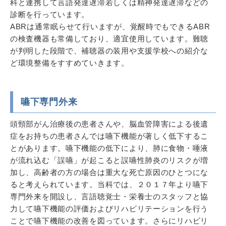
科と連携して言語発達遅滞若しくは精神発達遅滞などの
診断を行っています。
ABRは通常眠らせて行いますが、覚醒時でもできるABR
の検査機器も常備しており、適宜使用しています。難聴
が判明した段階で、補聴器の装用や支援学校への紹介な
ど環境整備をすすめていきます。
嚥下専門外来
頭頸部がん治療後の患者さんや、脳血管障害による後遺
症をお持ちの患者さんでは嚥下機能が著しく低下するこ
とがあります。嚥下機能の低下により、肺に食物・唾液
が流れ込む「誤嚥」が起こると誤嚥性肺炎のリスクが増
加し、高齢者の方の場合は重大な死亡原因のひとつにな
ると考えられています。当科では、２０１７年より嚥下
専門外来を開設し、言語聴覚士・栄養士のスタッフと協
力して嚥下機能の評価およびリハビリテーションを行う
ことで嚥下機能の改善を図っています。さらにリハビリ