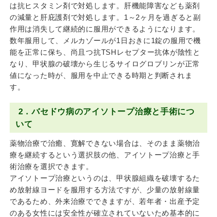
は抗ヒスタミン剤で対処します。肝機能障害なども薬剤
の減量と肝庇護剤で対処します。1～2ヶ月を過ぎると副
作用は消失して継続的に服用ができるようになります。
数年服用して、メルカゾールが1日おきに1錠の服用で機
能を正常に保ち、尚且つ抗TSHレセプター抗体が陰性と
なり、甲状腺の破壊から生じるサイログロブリンが正常
値になった時が、服用を中止できる時期と判断されま
す。
2．バセドウ病のアイソトープ治療と手術につ
いて
薬物治療で治癒、寛解できない場合は、そのまま薬物治
療を継続するという選択肢の他、アイソトープ治療と手
術治療を選択できます。
アイソトープ治療というのは、甲状腺組織を破壊するた
め放射線ヨードを服用する方法ですが、少量の放射線量
であるため、外来治療でできますが、若年者・出産予定
のある女性には安全性が確立されていないため基本的に