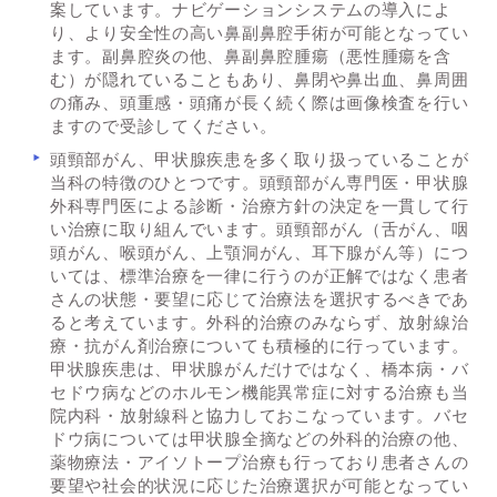
案しています。ナビゲーションシステムの導入によ
り、より安全性の高い鼻副鼻腔手術が可能となってい
ます。副鼻腔炎の他、鼻副鼻腔腫瘍（悪性腫瘍を含
む）が隠れていることもあり、鼻閉や鼻出血、鼻周囲
の痛み、頭重感・頭痛が長く続く際は画像検査を行い
ますので受診してください。
頭頸部がん、甲状腺疾患を多く取り扱っていることが
当科の特徴のひとつです。頭頸部がん専門医・甲状腺
外科専門医による診断・治療方針の決定を一貫して行
い治療に取り組んでいます。頭頸部がん（舌がん、咽
頭がん、喉頭がん、上顎洞がん、耳下腺がん等）につ
いては、標準治療を一律に行うのが正解ではなく患者
さんの状態・要望に応じて治療法を選択するべきであ
ると考えています。外科的治療のみならず、放射線治
療・抗がん剤治療についても積極的に行っています。
甲状腺疾患は、甲状腺がんだけではなく、橋本病・バ
セドウ病などのホルモン機能異常症に対する治療も当
院内科・放射線科と協力しておこなっています。バセ
ドウ病については甲状腺全摘などの外科的治療の他、
薬物療法・アイソトープ治療も行っており患者さんの
要望や社会的状況に応じた治療選択が可能となってい