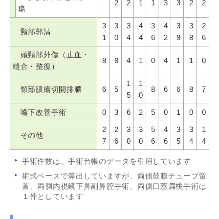
2
2
1
1
3
3
2
2
瘍
3
3
3
4
3
4
3
3
2
頸部郭清
1
0
4
4
6
2
9
8
6
頭頸部外傷（止血・
8
8
4
1
0
4
1
1
0
縫合・整復）
1
1
頸部膿瘍切開排膿
6
5
8
6
6
8
7
5
0
嚥下改善手術
0
3
6
2
5
0
1
0
0
2
2
3
3
5
4
3
3
1
その他
7
6
0
0
6
6
5
4
4
手術件数は、手術台帳のデータを引用しています
術式ベースで算出していますが、両側鼓膜チューブ留
置、両側内視鏡下鼻副鼻腔手術、両側口蓋扁桃手術は
１件としています​