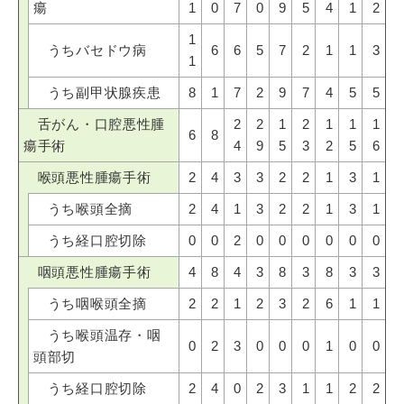
瘍
1
0
7
0
9
5
4
1
2
1
うちバセドウ病
6
6
5
7
2
1
1
3
1
うち副甲状腺疾患
8
1
7
2
9
7
4
5
5
舌がん・口腔悪性腫
2
2
1
2
1
1
1
6
8
瘍手術
4
9
5
3
2
5
6
喉
頭悪性腫瘍手術
2
4
3
3
2
2
1
3
1
うち喉頭全摘
2
4
1
3
2
2
1
3
1
うち経口腔切除
0
0
2
0
0
0
0
0
0
咽頭悪性腫瘍手術
4
8
4
3
8
3
8
3
3
うち咽喉頭全摘
2
2
1
2
3
2
6
1
1
うち喉頭温存・咽
0
2
3
0
0
0
1
0
0
頭部切
うち経口腔切除
2
4
0
2
3
1
1
2
2