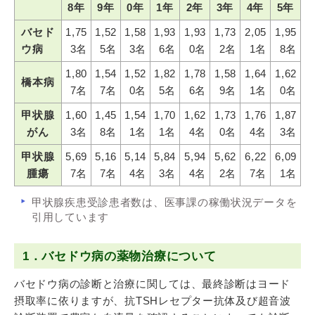
8
年
9年
0年
1年
2年
3年
4年
5年
バセド
1,75
1,52
1,58
1,93
1,93
1,73
2,05
1,95
ウ病
3名
5名
3名
6名
0名
2名
1名
8名
1,80
1,54
1,52
1,82
1,78
1,58
1,64
1,62
橋本病
7名
7名
0名
5名
6名
9名
1名
0名
甲状腺
1,60
1,45
1,54
1,70
1,62
1,73
1,76
1,87
がん
3名
8名
1名
1名
4名
0名
4名
3名
甲状腺
5,69
5,16
5,14
5,84
5,94
5,62
6,22
6,09
腫瘍
7名
7名
4名
3名
4名
2名
7名
1名
甲状腺疾患受診患者数は、医事課の稼働状況データを
引用しています
1．バセドウ病の薬物治療について
バセドウ病の診断と治療に関しては、最終診断はヨード
摂取率に依りますが、抗TSHレセプター抗体及び超音波