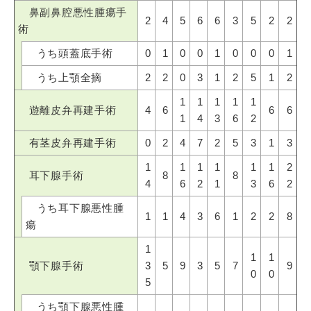
鼻副鼻腔悪性腫瘍手
2
4
5
6
6
3
5
2
2
術
うち頭蓋底手術
0
1
0
0
1
0
0
0
1
うち上顎全摘
2
2
0
3
1
2
5
1
2
1
1
1
1
1
遊離皮弁再建手術
4
6
6
6
1
4
3
6
2
有茎皮弁再建手術
0
2
4
7
2
5
3
1
3
1
1
1
1
1
1
2
耳下腺手術
8
8
4
6
2
1
3
6
2
うち耳下腺悪性腫
1
1
4
3
6
1
2
2
8
瘍
1
1
1
顎下腺手術
3
5
9
3
5
7
9
0
0
5
うち顎下腺悪性腫