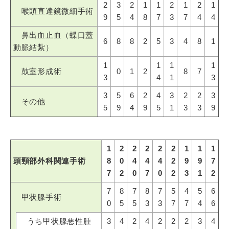
2
3
2
1
1
2
1
2
1
喉頭直達鏡微細手術
9
5
4
8
7
3
7
4
4
鼻出血止血（蝶口蓋
6
8
8
2
5
3
4
8
1
動脈結紮）
1
1
1
1
鼓室形成術
0
1
2
8
7
3
4
1
3
3
5
6
2
4
3
2
2
3
その他
5
9
4
9
5
1
3
3
9
1
2
2
2
2
2
1
1
1
頭頸部外科関連手術
8
0
4
4
4
2
9
9
7
7
2
0
7
0
2
3
1
2
7
8
7
8
7
5
4
5
6
甲状腺手術
0
5
5
3
3
7
7
4
6
うち甲状腺悪性腫
3
4
2
4
2
2
2
3
4