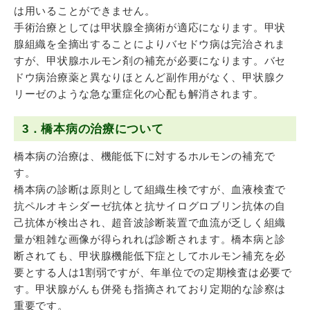
は用いることができません。
手術治療としては甲状腺全摘術が適応になります。甲状
腺組織を全摘出することによりバセドウ病は完治されま
すが、甲状腺ホルモン剤の補充が必要になります。バセ
ドウ病治療薬と異なりほとんど副作用がなく、甲状腺ク
リーゼのような急な重症化の心配も解消されます。
3．橋本病の治療について
橋本病の治療は、機能低下に対するホルモンの補充で
す。
橋本病の診断は原則として組織生検ですが、血液検査で
抗ペルオキシダーゼ抗体と抗サイログロブリン抗体の自
己抗体が検出され、超音波診断装置で血流が乏しく組織
量が粗雑な画像が得られれば診断されます。橋本病と診
断されても、甲状腺機能低下症としてホルモン補充を必
要とする人は1割弱ですが、年単位での定期検査は必要で
す。甲状腺がんも併発も指摘されており定期的な診察は
重要です。