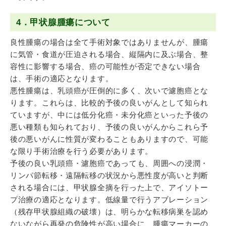
4．甲状腺腫瘍について
良性腫瘍の場合は全て手術対象ではありませんが、腫瘍
に気管・食道が圧迫される場合、縦隔内に及ぶ場合、整
容性に影響する場合、癌の可能性が否定できない場合
は、手術の適応となります。
悪性腫瘍は、乳頭癌が圧倒的に多く、次いで濾胞癌とな
ります。これらは、比較的予後の良いがんとして知られ
ていますが、中には低分化癌・未分化癌といった予後の
悪い種類も知られており、予後の良いがんからこれら予
後の悪いがんに性質が変わることもありますので、可能
な限り手術治療を行う必要があります。
予後の良い乳頭癌・濾胞癌であっても、周囲への浸潤・
リンパ節転移・遠隔転移の状況から悪性度が高いと判断
される場合には、甲状腺全摘を行った上で、アイソトー
プ治療の適応となります。低線量で行うアブレーション
（残存甲状腺組織の破壊）は、明らかな転移病巣を認め
ないながら再発の危険性が高い場合に、腫瘍マーカーの