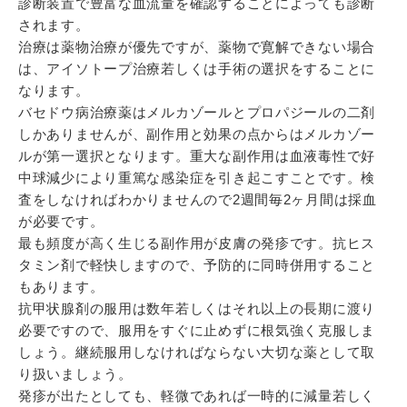
診断装置で豊富な血流量を確認することによっても診断
されます。
治療は薬物治療が優先ですが、薬物で寛解できない場合
は、アイソトープ治療若しくは手術の選択をすることに
なります。
バセドウ病治療薬はメルカゾールとプロパジールの二剤
しかありませんが、副作用と効果の点からはメルカゾー
ルが第一選択となります。重大な副作用は血液毒性で好
中球減少により重篤な感染症を引き起こすことです。検
査をしなければわかりませんので2週間毎2ヶ月間は採血
が必要です。
最も頻度が高く生じる副作用が皮膚の発疹です。抗ヒス
タミン剤で軽快しますので、予防的に同時併用すること
もあります。
抗甲状腺剤の服用は数年若しくはそれ以上の長期に渡り
必要ですので、服用をすぐに止めずに根気強く克服しま
しょう。継続服用しなければならない大切な薬として取
り扱いましょう。
発疹が出たとしても、軽微であれば一時的に減量若しく