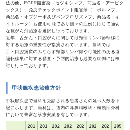
法の他、EGFR阻害薬（セツキシマブ、商品名：アービタ
ックス）、免疫チェックポイント阻害剤（ニボルマブ、
商品名：オプジーボ及びペンブロリズマブ、商品名：キ
イトルーダ）も使用可能であり個々の症例に応じて適切
な抗がん剤治療を選択し行っております。
近年、舌がん・口腔がんに関しては頸部リンパ節転移に
対する治療の重要性が指摘されています。当科では、
舌・口腔病変のみならず頸部リンパ節や可能性のある遠
隔転移巣に対する精査・予防的治療も必要な症例には検
討し行っております。
甲状腺疾患治療方針
甲状腺疾患で当科を受診される患者さんの延べ人数を下
記に示します。当科は、道内の耳鼻咽喉科・頭頸部外科
において豊富な診療実績を有しています。
201
201
202
202
202
202
202
205