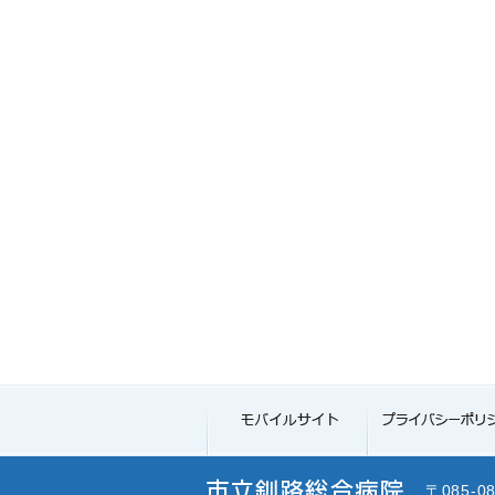
〒085-