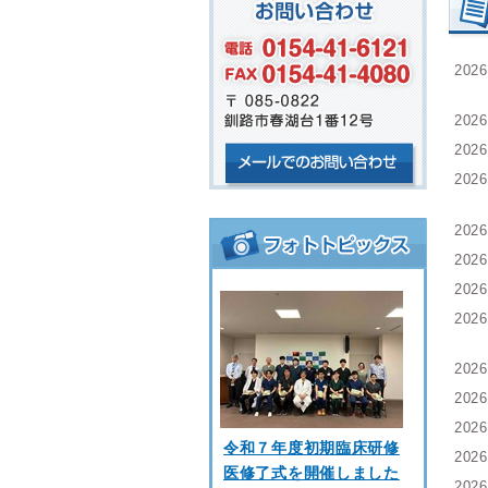
202
202
202
202
202
202
202
202
202
202
202
令和７年度初期臨床研修
202
医修了式を開催しました
202