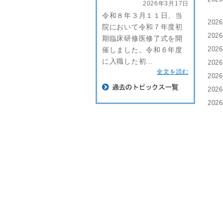
2026年3月17日
令和８年３月１１日、当
202
院において令和７年度初
202
期臨床研修医修了式を開
202
催しました。令和６年度
に入職した初...
202
全文を読む
202
202
202