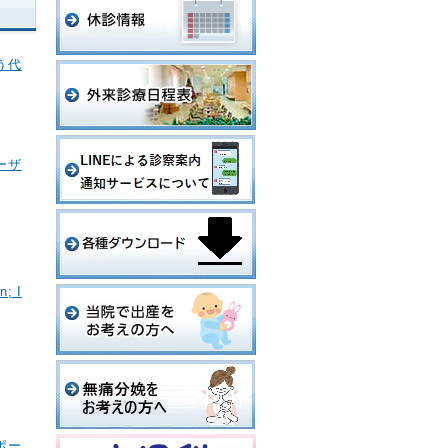
う代
ーザ
; I
ポー