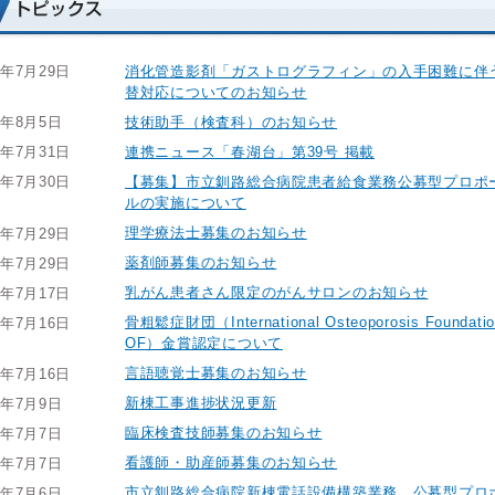
消化管造影剤「ガストログラフィン」の入手困難に伴
6年7月29日
替対応についてのお知らせ
技術助手（検査科）のお知らせ
6年8月5日
連携ニュース「春湖台」第39号 掲載
6年7月31日
【募集】市立釧路総合病院患者給食業務公募型プロポ
6年7月30日
ルの実施について
理学療法士募集のお知らせ
6年7月29日
薬剤師募集のお知らせ
6年7月29日
乳がん患者さん限定のがんサロンのお知らせ
6年7月17日
骨粗鬆症財団（International Osteoporosis Foundation
6年7月16日
OF）金賞認定について
言語聴覚士募集のお知らせ
6年7月16日
新棟工事進捗状況更新
6年7月9日
臨床検査技師募集のお知らせ
6年7月7日
看護師・助産師募集のお知らせ
6年7月7日
市立釧路総合病院新棟電話設備構築業務 公募型プロ
6年7月6日