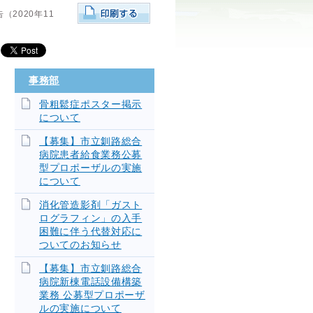
2020年11
事務部
骨粗鬆症ポスター掲示
について
【募集】市立釧路総合
病院患者給食業務公募
型プロポーザルの実施
について
消化管造影剤「ガスト
ログラフィン」の入手
困難に伴う代替対応に
ついてのお知らせ
【募集】市立釧路総合
病院新棟電話設備構築
業務 公募型プロポーザ
ルの実施について