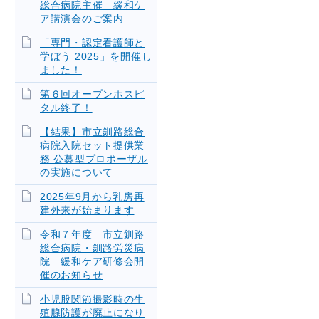
総合病院主催 緩和ケ
ア講演会のご案内
「専門・認定看護師と
学ぼう 2025」を開催し
ました！
第６回オープンホスピ
タル終了！
【結果】市立釧路総合
病院入院セット提供業
務 公募型プロポーザル
の実施について
2025年9月から乳房再
建外来が始まります
令和７年度 市立釧路
総合病院・釧路労災病
院 緩和ケア研修会開
催のお知らせ
小児股関節撮影時の生
殖腺防護が廃止になり