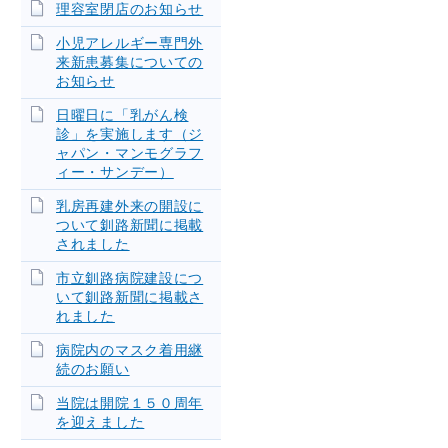
理容室閉店のお知らせ
小児アレルギー専門外
来新患募集についての
お知らせ
日曜日に「乳がん検
診」を実施します（ジ
ャパン・マンモグラフ
ィー・サンデー）
乳房再建外来の開設に
ついて釧路新聞に掲載
されました
市立釧路病院建設につ
いて釧路新聞に掲載さ
れました
病院内のマスク着用継
続のお願い
当院は開院１５０周年
を迎えました