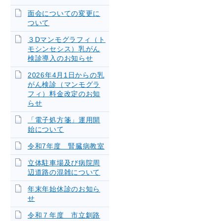
面会についての変更に
ついて
３Dマンモグラフィ（ト
モシンセシス）乳がん
検診導入のお知らせ
2026年4月1日からの乳
がん検診（マンモグラ
フィ）料金改定のお知
らせ
「電子処方箋」運用開
始について
令和7年度 腎臓病教室
立体駐車場及び病院周
辺道路の混雑について
年末年始休診のお知ら
せ
令和７年度 市立釧路