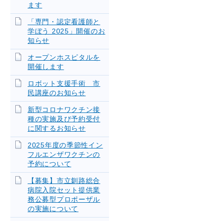
ます
「専門・認定看護師と
学ぼう 2025」開催のお
知らせ
オープンホスピタルを
開催します
ロボット支援手術 市
民講座のお知らせ
新型コロナワクチン接
種の実施及び予約受付
に関するお知らせ
2025年度の季節性イン
フルエンザワクチンの
予約について
【募集】市立釧路総合
病院入院セット提供業
務公募型プロポーザル
の実施について