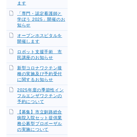
ます
「専門・認定看護師と
学ぼう 2025」開催のお
知らせ
オープンホスピタルを
開催します
ロボット支援手術 市
民講座のお知らせ
新型コロナワクチン接
種の実施及び予約受付
に関するお知らせ
2025年度の季節性イン
フルエンザワクチンの
予約について
【募集】市立釧路総合
病院入院セット提供業
務公募型プロポーザル
の実施について