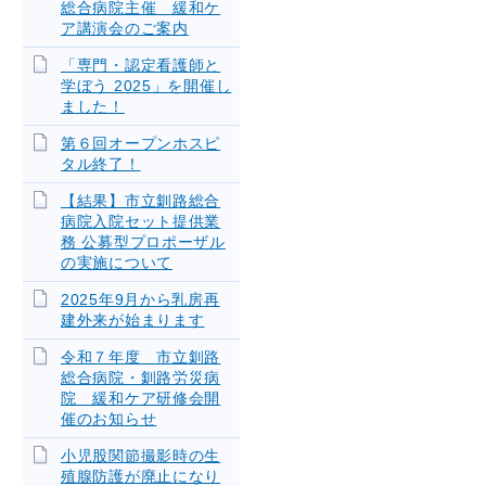
総合病院主催 緩和ケ
ア講演会のご案内
「専門・認定看護師と
学ぼう 2025」を開催し
ました！
第６回オープンホスピ
タル終了！
【結果】市立釧路総合
病院入院セット提供業
務 公募型プロポーザル
の実施について
2025年9月から乳房再
建外来が始まります
令和７年度 市立釧路
総合病院・釧路労災病
院 緩和ケア研修会開
催のお知らせ
小児股関節撮影時の生
殖腺防護が廃止になり