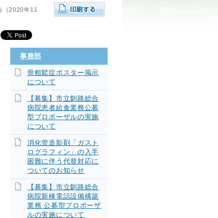
2020年11
事務部
骨粗鬆症ポスター掲示
について
【募集】市立釧路総合
病院患者給食業務公募
型プロポーザルの実施
について
消化管造影剤「ガスト
ログラフィン」の入手
困難に伴う代替対応に
ついてのお知らせ
【募集】市立釧路総合
病院新棟電話設備構築
業務 公募型プロポーザ
ルの実施について