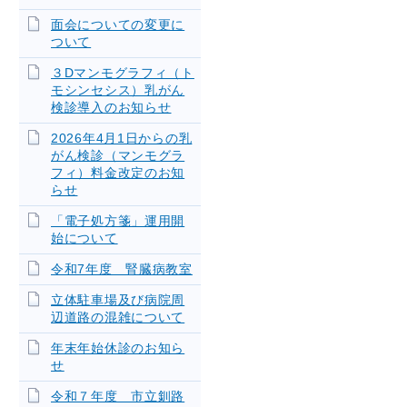
面会についての変更に
ついて
３Dマンモグラフィ（ト
モシンセシス）乳がん
検診導入のお知らせ
2026年4月1日からの乳
がん検診（マンモグラ
フィ）料金改定のお知
らせ
「電子処方箋」運用開
始について
令和7年度 腎臓病教室
立体駐車場及び病院周
辺道路の混雑について
年末年始休診のお知ら
せ
令和７年度 市立釧路