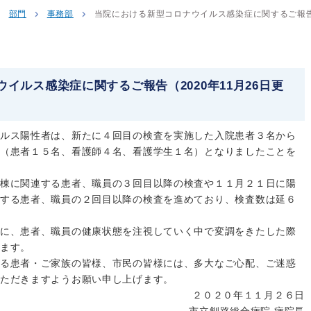
部門
事務部
当院における新型コロナウイルス感染症に関するご報告（
イルス感染症に関するご報告（2020年11月26日更
ルス陽性者は、新たに４回目の検査を実施した入院患者３名から
（患者１５名、看護師４名、看護学生１名）となりましたことを
棟に関連する患者、職員の３回目以降の検査や１１月２１日に陽
する患者、職員の２回目以降の検査を進めており、検査数は延６
に、患者、職員の健康状態を注視していく中で変調をきたした際
ます。
る患者・ご家族の皆様、市民の皆様には、多大なご心配、ご迷惑
ただきますようお願い申し上げます。
２０２０年１１月２６日