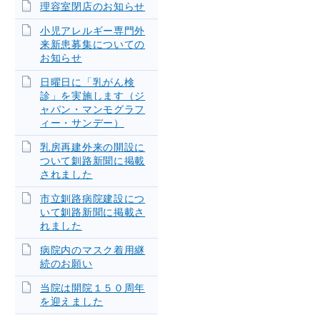
理容室閉店のお知らせ
小児アレルギー専門外
来新患募集についての
お知らせ
日曜日に「乳がん検
診」を実施します（ジ
ャパン・マンモグラフ
ィー・サンデー）
乳房再建外来の開設に
ついて釧路新聞に掲載
されました
市立釧路病院建設につ
いて釧路新聞に掲載さ
れました
病院内のマスク着用継
続のお願い
当院は開院１５０周年
を迎えました