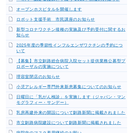
オープンホスピタルを開催します
ロボット支援手術 市民講座のお知らせ
新型コロナワクチン接種の実施及び予約受付に関するお
知らせ
2025年度の季節性インフルエンザワクチンの予約につ
いて
【募集】市立釧路総合病院入院セット提供業務公募型プ
ロポーザルの実施について
理容室閉店のお知らせ
小児アレルギー専門外来新患募集についてのお知らせ
日曜日に「乳がん検診」を実施します（ジャパン・マン
モグラフィー・サンデー）
乳房再建外来の開設について釧路新聞に掲載されました
市立釧路病院建設について釧路新聞に掲載されました
病院内のマスク着用継続のお願い