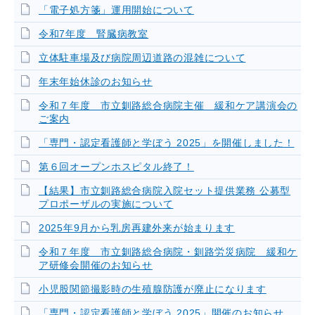
「電子処方箋」運用開始について
令和7年度 腎臓病教室
立体駐車場及び病院周辺道路の混雑について
年末年始休診のお知らせ
令和７年度 市立釧路総合病院主催 緩和ケア講演会の
ご案内
「専門・認定看護師と学ぼう 2025」を開催しました！
第６回オープンホスピタル終了！
【結果】市立釧路総合病院入院セット提供業務 公募型
プロポーザルの実施について
2025年9月から乳房再建外来が始まります
令和７年度 市立釧路総合病院・釧路労災病院 緩和ケ
ア研修会開催のお知らせ
小児股関節撮影時の生殖腺防護が廃止になります
「専門・認定看護師と学ぼう 2025」開催のお知らせ