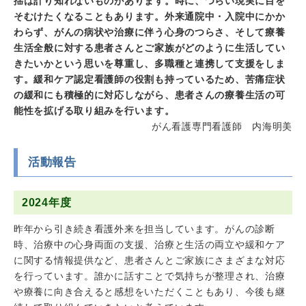
揺は計り知れないものがあります。時に、つらい現実に目を
そむけたくなることもあります。外来通院中・入院中にかか
わらず、がんの病状や治療に伴う心身のつらさ、そして療養
生活全般に対する患者さんとご家族がどのように生活してい
きたいかという思いを尊重し、多職種と連携して支援をしま
す。緩和ケア認定看護師の役割も持っているため、苦痛症状
の緩和にも積極的に対応しながら、患者さんの療養生活の可
能性を拡げる取り組みを行います。
がん看護専門看護師 内海明美
活動報告
2024年度
昨年から引き続き看護外来を担当しています。がんの診断
時、治療中の心身両面の支援、治療と生活の両立や緩和ケア
に関する情報提供など、患者さんとご家族にさまざまな対応
を行っています。誰かに話すことで気持ちが整理され、治療
や療養に向き合えると感想をいただくこともあり、今後も継