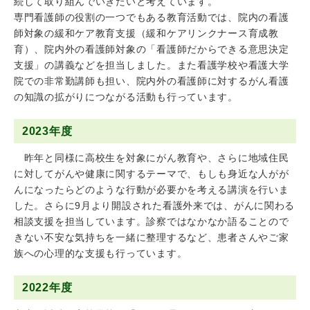
続して取り組んでいきたいと考えています。
専門看護師の役割の一つでもある教育活動では、院内の看護
師対象の緩和ケア教育支援（緩和ケアリンクナース育成教
育）、院内外の看護師対象の「看護師だからできる意思決定
支援」の講義などを担当しました。また看護学校や看護大学
院での非常勤講師も担い、院内外の看護師に対するがん看護
の知識の拡がりにつながる活動も行っています。
2023年度
昨年と同様に高校生を対象にがん教育や、さらに地域住民
に対してがんや健康に関するテーマで、もしも身近な人がが
んになったらどのような行動が必要かを考える講演を行いま
した。さらに9月より開設された看護外来では、がんに関わる
相談支援を担当しています。診察ではなかなか語ることので
きない不安な気持ちを一緒に整理するなど、患者さんやご家
族への心理的な支援も行っています。
2022年度