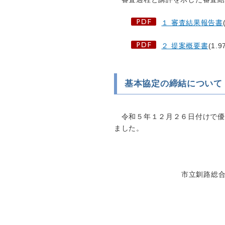
１ 審査結果報告書
２ 提案概要書
(1.9
基本協定の締結について
令和５年１２月２６日付けで優
ました。
市立釧路総合