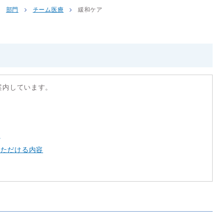
部門
チーム医療
緩和ケア
案内しています。
動
いただける内容