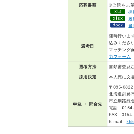
応募書類
※当院を志
採
履
当
随時行いま
込みくだ
選考日
マッチング
力フォーム
選考方法
書類審査及
採用決定
本人宛に文
〒085-0822
北海道釧路市
市立釧路総
申込 ・ 問合先
電話 0154
FAX 0154‐
E‐mail
kh5