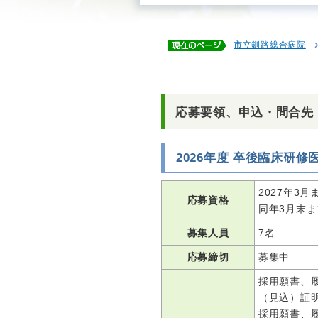
市立釧路総合病院
応募要領、申込・問合先
2026年度 卒後臨床研修
2027年3
応募資格
同年3月末
募集人員
7名
応募締切
募集中
採用願書、
（見込）証明
採用願書、