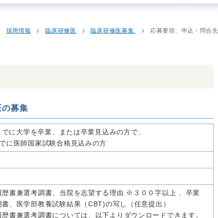
採用情報
臨床研修医
臨床研修医募集
応募要領、申込・問合
医の募集
月までに大学を卒業、または卒業見込みの方で、
までに医師国家試験合格見込みの方
履歴書兼選考調書、当院を志望する理由 ※３００字以上 、卒業
書、医学部教養試験結果（CBT)の写し（任意提出）
履歴書兼選考調書については、以下よりダウンロードできます。