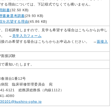
望する理由については、下記様式でなくても構いません。
用願書
(32.50 KB)
歴書兼選考調書
(29.93 KB)
院を志望する理由
(45.86 KB)
す。日程調整しますので、見学も希望する場合はこちらからお申し
さい。
→
見学入力フォーム
面接のみ希望する場合はこちらからお申込みください。
→
面接入
び面接試験
書で通知いたします。
春湖台1番12号
合病院 臨床研修管理委員会 宛
‐41‐6121 総務課総務係（内線1112）
41‐4080
30101@kushiro-cghp.jp