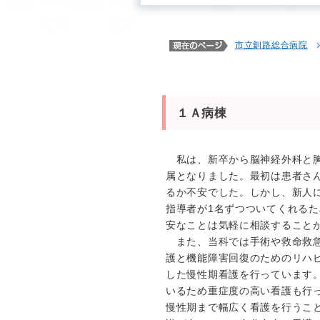
市立釧路総合病院
１Ａ病棟
私は、新卒から脳神経外科と胸
属となりました。最初は患者さ
るか不安でした。しかし、新人
指導者が1名ずつついてくれる
安なことは気軽に相談すること
また、当科では手術や救命救急
護と機能障害回復のためのリハ
した慢性期看護を行っています。
いるため重症度の高い看護も行
慢性期まで幅広く看護を行うこ