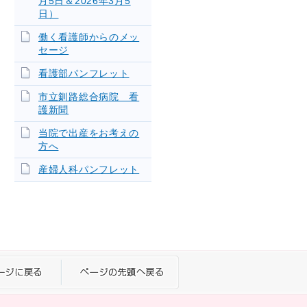
月5日＆2026年3月5
日）
働く看護師からのメッ
セージ
看護部パンフレット
市立釧路総合病院 看
護新聞
当院で出産をお考えの
方へ
産婦人科パンフレット