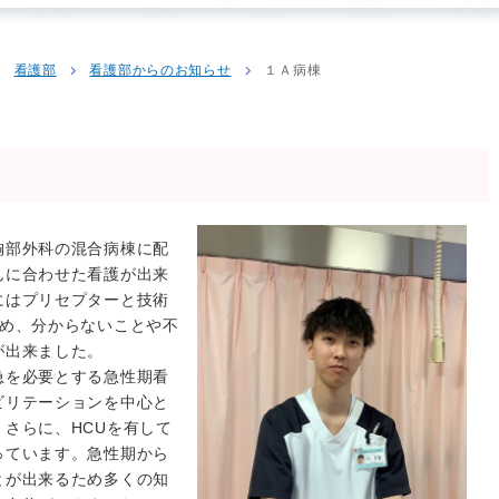
看護部
看護部からのお知らせ
１Ａ病棟
部外科の混合病棟に配
んに合わせた看護が出来
にはプリセプターと技術
ため、分からないことや不
が出来ました。
を必要とする急性期看
ビリテーションを中心と
さらに、HCUを有して
っています。急性期から
とが出来るため多くの知