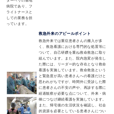
ターヘリの基地
病院であり、フ
ライトナースと
しての業務を担
っています。
救急外来のアピールポイント
救急外来では重症患者さんの搬入が多
く、救急看護における専門的な処置等に
ついて、自己研鑽を重ね救命救急に取り
組んでいます。また、院内急変が発生し
た際には、リーダー的な存在となり救命
看護を実施しています。救命救急という
と緊急度が高い患者さんへの看護だけと
思われがちですが、時間外に受診した際
に患者さんの不安の声や、再診する際に
経過観察が必要な点について、外来・病
棟につなげ継続看護を実施しています。
また、帰宅後の生活状況を確認し、社会
的資源を必要としている患者さんについ