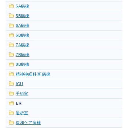
5A病棟
5B病棟
6A病棟
6B病棟
7A病棟
7B病棟
8B病棟
精神神経科3F病棟
ICU
手術室
ER
透析室
緩和ケア病棟