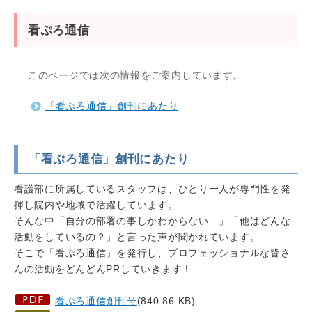
看ぷろ通信
このページでは次の情報をご案内しています。
「看ぷろ通信」創刊にあたり
「看ぷろ通信」創刊にあたり
看護部に所属しているスタッフは、ひとり一人が専門性を発
揮し院内や地域で活躍しています。
そんな中「自分の部署の事しかわからない
…
」「他は
どんな
活動
をしているの？」と言った声が聞かれています。
そこで「看ぷろ通信」を発行し、
プロフェッショナル
な皆さ
んの活動をどんどん
PR
していきます！
看ぷろ通信創刊号
(840.86 KB)