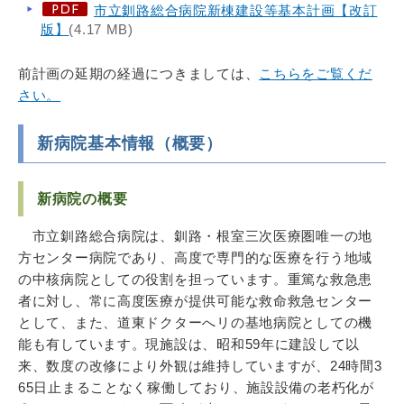
市立釧路総合病院新棟建設等基本計画【改訂
版】
(4.17 MB)
前計画の延期の経過につきましては、
こちらをご覧くだ
さい。
新病院基本情報（概要）
新病院の概要
市立釧路総合病院は、釧路・根室三次医療圏唯一の地
方センター病院であり、高度で専門的な医療を行う地域
の中核病院としての役割を担っています。重篤な救急患
者に対し、常に高度医療が提供可能な救命救急センター
として、また、道東ドクターへリの基地病院としての機
能も有しています。現施設は、昭和59年に建設して以
来、数度の改修により外観は維持していますが、24時間3
65日止まることなく稼働しており、施設設備の老朽化が