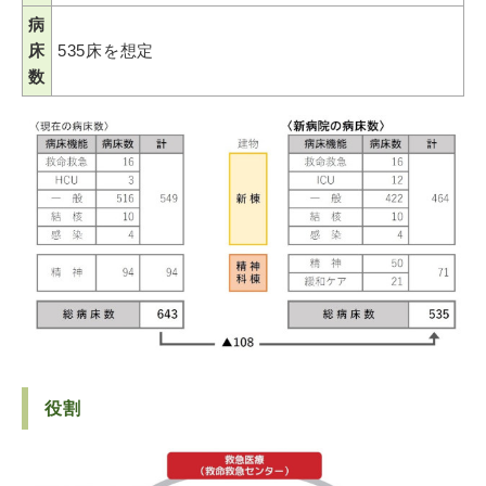
病
床
535床を想定
数
役割