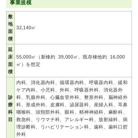
事業規模
敷
地
32,140㎡
面
積
延
床
55,000㎡（新棟約 39,000㎡、既存棟他約 16,000
面
㎡）を想定
積
内科、消化器内科、循環器内科、呼吸器内科、緩和
ケア内科、小児科、外科、呼吸器外科、消化器外
診
科、乳腺外科、心臓血管外科、整形外科、脳神経外
療
科、形成外科、皮膚科、泌尿器科、産婦人科、耳鼻
科
咽喉科、頭頸部外科、眼科、精神神経科、麻酔科、
目
救急科、リウマチ科、アレルギー科、放射線科、病
理診断科、リハビリテーション科、歯科、歯科口腔
外科